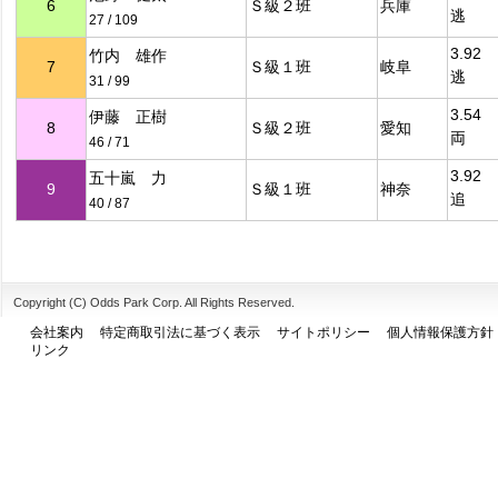
6
Ｓ級２班
兵庫
逃
27 / 109
3.92
竹内 雄作
7
Ｓ級１班
岐阜
逃
31 / 99
3.54
伊藤 正樹
8
Ｓ級２班
愛知
両
46 / 71
3.92
五十嵐 力
9
Ｓ級１班
神奈
追
40 / 87
Copyright (C) Odds Park Corp. All Rights Reserved.
会社案内
特定商取引法に基づく表示
サイトポリシー
個人情報保護方針
リンク