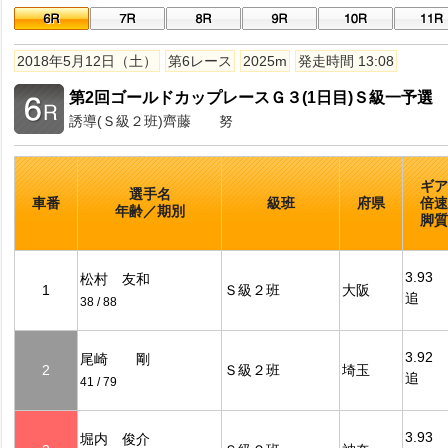
2018年5月12日（土）
第6レース
2025m
発走時間 13:08
第2回ゴールドカップレースＧ３(1日目)Ｓ級一予選
誘導(Ｓ級２班)齊藤 努
ギア
選手名
車番
級班
府県
倍速
年齢／期別
脚質
3.93
松村 友和
1
Ｓ級２班
大阪
追
38 / 88
3.92
尾崎 剛
2
Ｓ級２班
埼玉
追
41 / 79
3.93
堀内 俊介