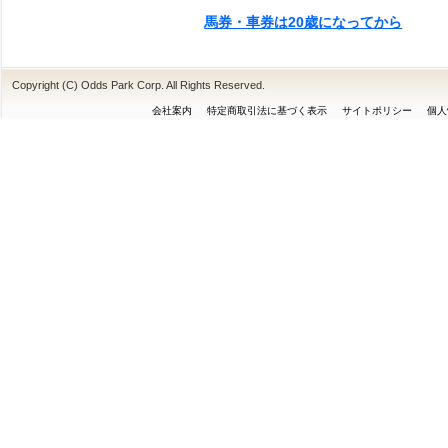
馬券・車券は20歳になってから
Copyright (C) Odds Park Corp. All Rights Reserved.
会社案内
特定商取引法に基づく表示
サイトポリシー
個人