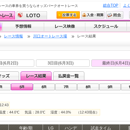
総合TOP
よ
レースの車券を買うならオッズパークオートレース
レース情報
川口オートレース場
レース結果
節
目(6月2日)
3日目(6月3日)
最終日(6月4日)
2:43
44.0℃ 気温：28.0℃ 湿度：44.0% （12:43現在）
年齢/期
LG
ハンデ
試走タイム