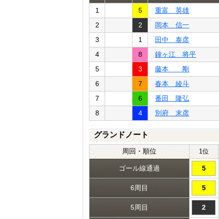
1
5
重富 英雄
2
2
岡本 信一
3
1
田中 泰彦
4
8
鐘ヶ江 将平
5
3
藤本 剛
6
7
春本 綾斗
7
6
番田 隆弘
8
4
別府 末彦
グランドノート
周回・順位
1位
ゴール線通過
5
6周目
5
5周目
2