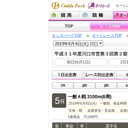
オート
オッズパークTOP
オートレースTOP
平成３１年度川口市営第３回第２
初日(6月1日)
2日
一般Ａ戦 3100m(6周)
2019年6月4日(火)
一般戦
発走時間 1
天候：晴 走路状況：良走路 走路温度：
1着賞金 75,000円
着
事故
車
選手名