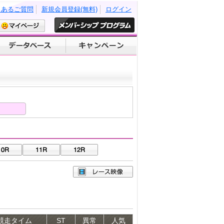
くあるご質問
新規会員登録(無料)
ログイン
競走タイム
ST
異常
人気