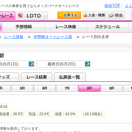
総合TOP
よ
レースの車券を買うならオッズパークオートレース
レース情報
伊勢崎オートレース場
レース別出走表
１節
目(6月1日)
最終日(6月2日)
8:16
：26.0℃ 気温：22.0℃ 湿度：62.0% （18:13現在）
情報を提供しております。