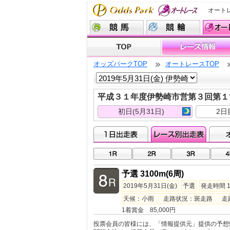
オート
オッズパークTOP
オートレースTOP
平成３１年度伊勢崎市営第３回第
初日(5月31日)
2日
予選 3100m(6周)
2019年5月31日(金)
予選
発走時間 1
天候：小雨 走路状況：斑走路 走路温度
1着賞金 85,000円
投票会員の皆様には、「情報提供元」提供の予想