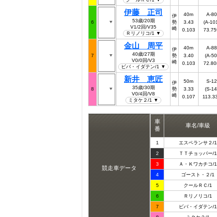
伊藤 正司
40m
A-80
伊
53歳/20期
6
勢
3.43
(A-10
V1/2回/V35
崎
0.103
73.75
Ｒリノリコ/1 ▼
金山 周平
40m
A-88
伊
40歳/27期
7
勢
3.40
(A-50
V0/0回/V3
崎
0.103
72.80
ビバ・イダテン/1 ▼
新井 恵匠
50m
S-12
伊
35歳/30期
8
勢
3.33
(S-14
V0/4回/V8
崎
0.107
113.3
ミタケ２/1 ▼
車
車名/車級
番
1
エスペランサ２/1
2
ＴＴチョッパー/1
3
Ａ・Ｋワカチコ/1
競走車データ
4
ゴースト・２/1
5
クールＲＣ/1
6
Ｒリノリコ/1
7
ビバ・イダテン/1