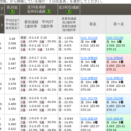
ス情報」から開催している場の「１日出走表」を選択してください。
近10走成績
良10走
近180日成績
ンク
近90日成績
ク)
良着別成績
平均試走T
査
着別成績 平均ST
良2連対率
前走
前々走
平均競走T
ント
2連対率 3連対率
湿着別成績
最高競走T
湿2連対率
着順：0-1-1-8 0.19
良：1-2/28
5/21 川口1R
5/20 川口2R
3.48
：10.0%
：20.0%
2連
3連
良：10.7%
湿 0m
8着
良 0m
3着
)
3.558
着順：0-2-1-18 0.17
湿：0-0/3
4.010 試3.92
3.548 試3.55
4
3.495
：9.1%
：13.6%
湿：0.0%
ST0.11
ST0.21
2連
3連
着順：2-0-1-7 0.21
良：3-6/26
5/19 伊勢9R
5/18 伊勢8R
3.38
：20.0%
：30.0%
2連
3連
良：34.6%
良 0m
5着
良 10m
1着
2)
3.467
着順：2-1-1-10 0.21
湿：0-0/2
3.458 試3.41
3.450 試3.36
0
3.447
：21.4%
：28.6%
湿：0.0%
ST0.08
ST0.11
2連
3連
着順：2-1-1-6 0.14
良：2-1/26
5/19 伊勢3R
5/18 伊勢1R
3.38
：30.0%
：40.0%
2連
3連
良：11.5%
良 10m
6着
良 20m
6着
5)
3.478
着順：2-3-3-11 0.15
湿：0-3/5
3.521 試3.39
3.506 試3.43
3
3.435
：26.3%
：42.1%
湿：60.0%
ST0.09
ST0.18
2連
3連
着順：0-2-2-6 0.18
良：1-8/40
5/21 川口7R
5/20 川口5R
3.38
：20.0%
：40.0%
2連
3連
良：22.5%
湿 10m
8着
良 30m
2着
8)
3.480
着順：1-3-3-20 0.18
湿：0-0/7
4.312 試3.95
3.460 試3.38
5
3.452
：14.8%
：25.9%
湿：0.0%
ST0.16
ST0.17
2連
3連
着順：1-0-2-6 0.16
良：3-3/44
5/26 浜松1R
5/25 浜松3R
7
3.36
：10.0%
：30.0%
2連
3連
良：13.6%
良 10m
4着
良 10m
3着
)
3.460
着順：3-1-2-25 0.16
湿：0-0/8
3.460 試3.37
3.463 試3.41
8
3.422
：12.5%
：18.8%
湿：0.0%
ST0.13
ST0.16
2連
3連