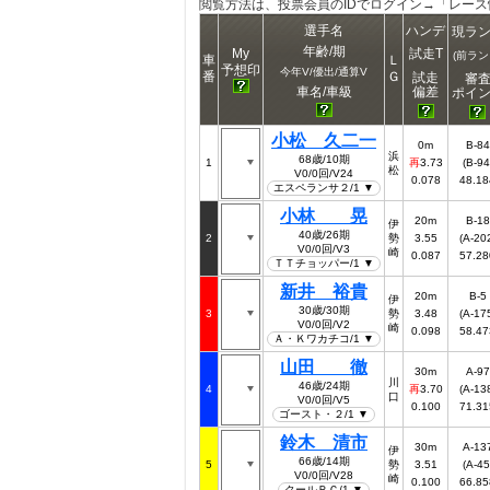
閲覧方法は、投票会員のIDでログイン→「レー
選手名
ハンデ
現ラ
年齢/期
My
試走T
(前ラン
車
Ｌ
予想印
今年V/優出/通算V
番
Ｇ
試走
審
偏差
車名/車級
ポイ
小松 久二一
0m
B-84
浜
68歳/10期
1
3.73
(B-94
再
松
V0/0回/V24
48.18
0.078
エスペランサ２/1 ▼
小林 晃
20m
B-18
伊
40歳/26期
2
勢
3.55
(A-20
V0/0回/V3
崎
0.087
57.28
ＴＴチョッパー/1 ▼
新井 裕貴
20m
B-5
伊
30歳/30期
3
勢
3.48
(A-17
V0/0回/V2
崎
0.098
58.47
Ａ・Ｋワカチコ/1 ▼
山田 徹
30m
A-97
川
46歳/24期
4
3.70
(A-13
再
口
V0/0回/V5
71.31
0.100
ゴースト・２/1 ▼
鈴木 清市
30m
A-13
伊
66歳/14期
5
勢
3.51
(A-45
V0/0回/V28
崎
0.100
66.85
クールＲＣ/1 ▼