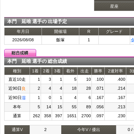
星座
本門 延唯 選手の 出場予定
年月日
開催場
R
グレード
2026/08/08
飯塚
1
本門 延唯 選手の 総合成績
種別
1着
2着
3着
着外
出走
勝率
2連対率
3
直近10走
1
3
1
5
10
.100
.400
近90日
2
4
4
18
28
.071
.214
良
近90日
1
0
1
4
6
.167
.167
湿
本年
5
14
15
55
89
.056
.213
通算
262
358
397
1651
2700
.097
.230
通算V
2
今年V / 優出
0 /