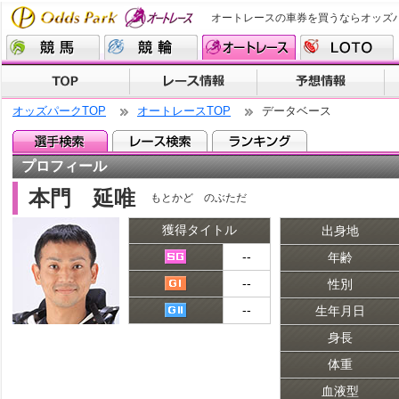
オートレースの車券を買うならオッズ
オッズパークTOP
オートレースTOP
データベース
プロフィール
本門 延唯
もとかど のぶただ
獲得タイトル
出身地
--
年齢
--
性別
--
生年月日
身長
体重
血液型