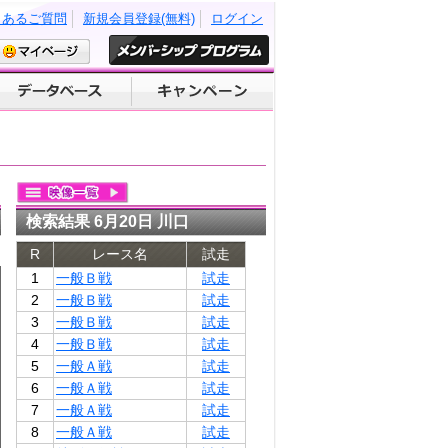
くあるご質問
新規会員登録(無料)
ログイン
検索結果 6月20日 川口
R
レース名
試走
1
一般Ｂ戦
試走
2
一般Ｂ戦
試走
3
一般Ｂ戦
試走
4
一般Ｂ戦
試走
5
一般Ａ戦
試走
6
一般Ａ戦
試走
7
一般Ａ戦
試走
8
一般Ａ戦
試走