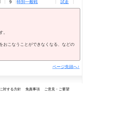
9
特別一般戦
試走
10
選抜戦
試走
11
特別選抜戦
試走
12
優勝戦
試走
す。
をおこなうことができなくなる、などの
ページ先頭へ↑
に対する方針
免責事項
ご意見・ご要望