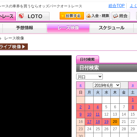
総合TOP
よ
レースの車券を買うならオッズパークオートレース
レース映像
日付検索
«
»
日
月
火
水
木
金
土
1
2
3
4
5
6
7
8
9
10
11
12
13
14
15
16
17
18
19
20
21
22
23
24
25
26
27
28
29
30