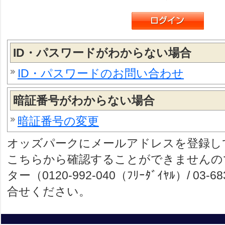
ID・パスワードがわからない場合
ID・パスワードのお問い合わせ
暗証番号がわからない場合
暗証番号の変更
オッズパークにメールアドレスを登録し
こちらから確認することができませんの
ター（0120-992-040（ﾌﾘｰﾀﾞｲﾔﾙ）/ 03-
合せください。