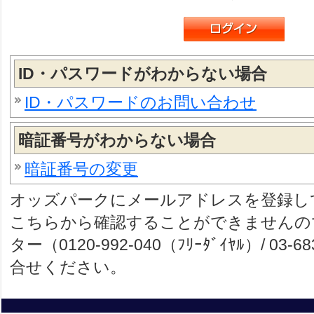
ID・パスワードがわからない場合
ID・パスワードのお問い合わせ
暗証番号がわからない場合
暗証番号の変更
オッズパークにメールアドレスを登録し
こちらから確認することができませんの
ター（0120-992-040（ﾌﾘｰﾀﾞｲﾔﾙ）/ 03-
合せください。