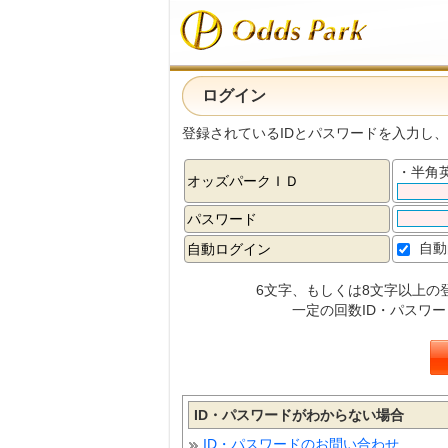
ログイン
登録されているIDとパスワードを入力し
・半角
オッズパークＩＤ
パスワード
自動
自動ログイン
6文字、もしくは8文字以上の
一定の回数ID・パスワ
ID・パスワードがわからない場合
ID・パスワードのお問い合わせ