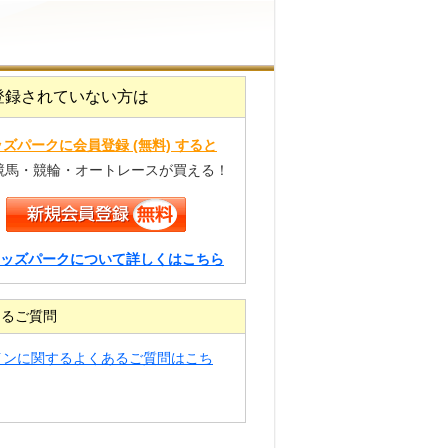
登録されていない方は
ズパークに会員登録 (無料) すると
競馬・競輪・オートレースが買える！
ッズパークについて詳しくはこちら
あるご質問
インに関するよくあるご質問はこち