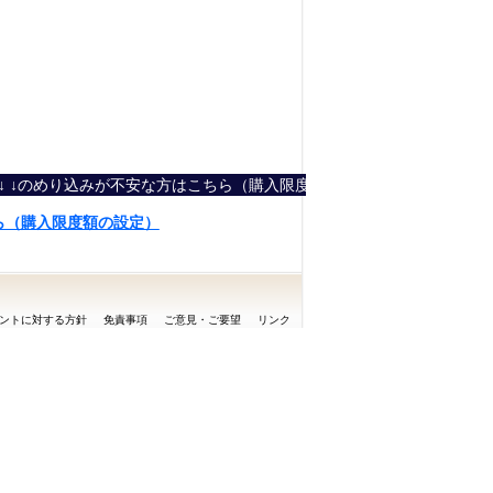
 ↓のめり込みが不安な方はこちら（購入限度額の設定）↓
ら（購入限度額の設定）
ントに対する方針
免責事項
ご意見・ご要望
リンク