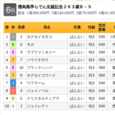
儒烏風亭らでん生誕記念２６３歳Ｂ－５
賞金 1着380,000円 2着140,000円 3着79,000円 4着41,00
負担
着
枠
馬番
馬名
所属
性齢
重量
1
2
2
ホクセイモモコ
ばんえい
牝3
530
☆
2
6
6
モカ
ばんえい
牝3
540
3
8
9
ラブファンタジー
ばんえい
牝3
540
4
7
7
ソウイチロウ
ばんえい
牡3
550
☆
5
8
10
ブラックシンバ
ばんえい
牡3
560
6
7
8
ホクセイコウヘイ
ばんえい
牡3
560
7
4
4
ワフラーム
ばんえい
牝3
540
8
3
3
ジェイノベル
ばんえい
牝3
540
9
5
5
クリスタルティアラ
ばんえい
牝3
540
10
1
1
ジェイレディ
ばんえい
牝3
540