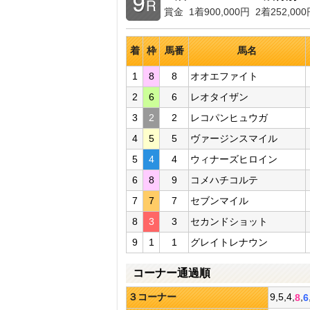
賞金 1着900,000円 2着252,000
着
枠
馬番
馬名
1
8
8
オオエファイト
2
6
6
レオタイザン
3
2
2
レコパンヒュウガ
4
5
5
ヴァージンスマイル
5
4
4
ウィナーズヒロイン
6
8
9
コメハチコルテ
7
7
7
セブンマイル
8
3
3
セカンドショット
9
1
1
グレイトレナウン
コーナー通過順
３コーナー
9,5,4,
,
8
6