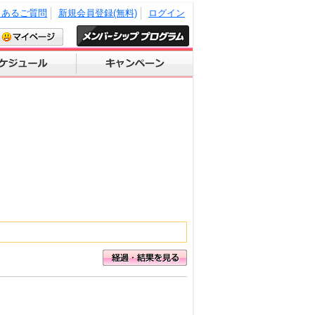
くあるご質問
新規会員登録(無料)
ログイン