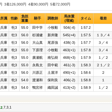
円 3着126,000円 4着90,000円 5着72,000円
負担
馬体重
所属
性齢
騎手
調教師
タイム
着差
重量
(増減)
兵庫
牝3
55.0
田中学
小牧毅
504(-4)
1:57.2
兵庫
牡3
56.0
杉浦健
新井隆
545(+4)
1:57.5
１３／４
兵庫
牡3
56.0
大山真
尾原強
438(-3)
1:57.7
３／４
兵庫
牝3
55.0
下原理
小牧毅
463(+1)
1:57.8
３／４
兵庫
牝3
55.0
廣瀬航
南弘樹
468(+3)
1:57.9
１／２
兵庫
牝3
55.0
永島太
田中範
461(-3)
1:58.3
２１／２
兵庫
牡3
56.0
川原正
土屋洋
490(+1)
1:58.6
２
兵庫
牝3
54.0
渡瀬和
保利良
406(-2)
1:58.8
１
兵庫
牝3
54.0
鴨宮祥
織田誠
413(+2)
1:58.9
１／２
,
,7,3,1
2