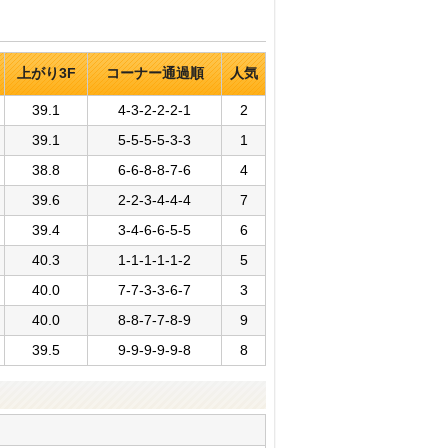
上がり3F
コーナー通過順
人気
39.1
4-3-2-2-2-1
2
39.1
5-5-5-5-3-3
1
38.8
6-6-8-8-7-6
4
39.6
2-2-3-4-4-4
7
39.4
3-4-6-6-5-5
6
40.3
1-1-1-1-1-2
5
40.0
7-7-3-3-6-7
3
40.0
8-8-7-7-8-9
9
39.5
9-9-9-9-9-8
8