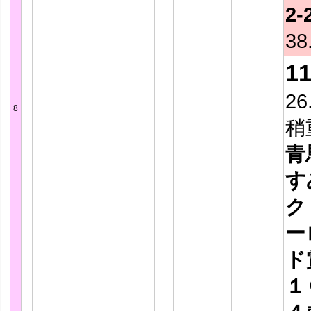
2-
38
1
26
8
稍
青
す
ク
ー
ド
１