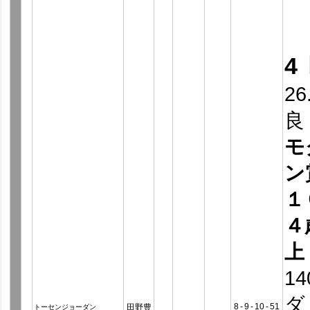
4
26
良
モ
ン
１
４
上
14
ダ
8
-
9
-
10
-
51
田野豊
トーセンジョーダン