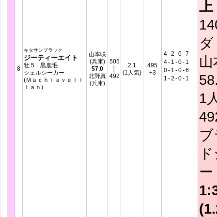
上
14
ダ
キタサンブラック
4
-
2
-
0
-
7
山本咲
山
ジーティーエイト
(兵庫)
505
4
-
1
-
0
-
1
牡 5 黒鹿毛
2.1
495
8
57.0
│
0
-
1
-
0
-
6
シェルシーカー
(1人気)
+3
58
北野真
492
1
-
2
-
0
-
1
(Ｍａｃｈｉａｖｅｌｌ
(兵庫)
ｉａｎ)
1
4
ブ
ド
ー
1:
(1.