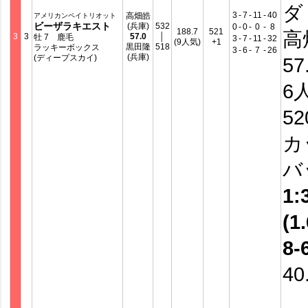
ダ
3
-
7
-
11
-
40
高畑皓
アメリカンペイトリオット
ビーザラキエスト
(兵庫)
532
0
-
0
-
0
-
8
188.7
521
高
3
3
57.0
│
牡 7 鹿毛
3
-
7
-
11
-
32
(9人気)
+1
黒田隆
518
ラッキーボックス
3
-
6
-
7
-
26
(兵庫)
(ディープスカイ)
57
6
5
カ
バ
1:
(1.
8-
40