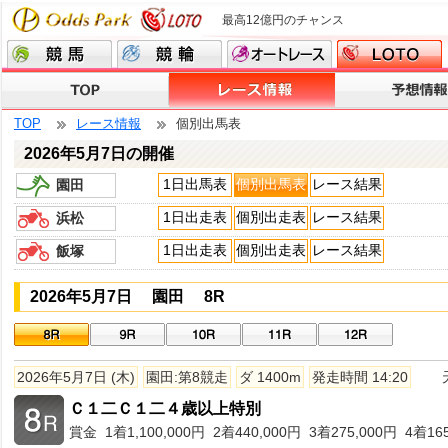
最高12億円のチャンス
TOP
レース情報
個別出馬表
2026年5月7日の開催
1日出馬表
個別出馬表
レース結果
園田
1日出走表
個別出走表
レース結果
浜松
1日出走表
個別出走表
レース結果
飯塚
2026年5月7日 園田 8R
2026年5月7日 (木)
園田:第8競走
ダ 1400m
発走時間 14:20
Ｃ１二Ｃ１二４歳以上特別
賞金 1着1,100,000円 2着440,000円 3着275,000円 4着165