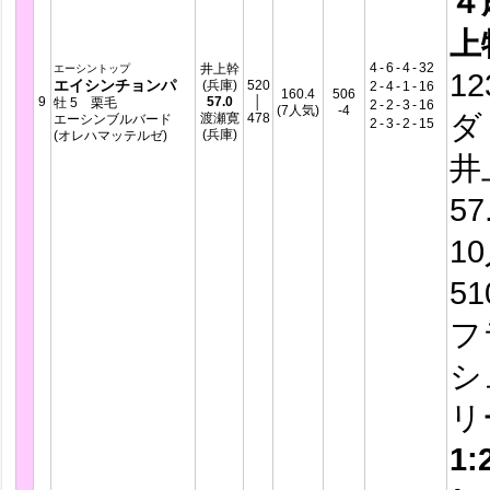
４
上
4
-
6
-
4
-
32
井上幹
エーシントップ
12
エイシンチョンパ
(兵庫)
520
2
-
4
-
1
-
16
160.4
506
9
57.0
│
牡 5 栗毛
2
-
2
-
3
-
16
(7人気)
-4
ダ
渡瀬寛
478
エーシンブルバード
2
-
3
-
2
-
15
(兵庫)
(オレハマッテルゼ)
井
57
1
5
フ
シ
リ
1: