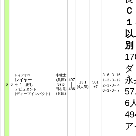
Ｃ
１
以
別
17
ダ
3
-
6
-
3
-
16
小牧太
レイデオロ
永
レイヤー
(兵庫)
497
1
-
3
-
3
-
12
13.1
501
6
6
57.0
│
セ 4 鹿毛
2
-
3
-
0
-
4
(4人気)
+7
57
田村彰
486
デビュタント
0
-
3
-
0
-
7
(兵庫)
(ディープインパクト)
6
4
ア