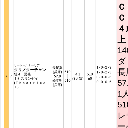
Ｃ
Ｃ
４
上
14
ダ
サートゥルナーリア
1
-
0
-
2
-
9
長尾翼
長
クリノクーチャン
(兵庫)
510
1
-
0
-
2
-
3
牡 4 栗毛
4.1
510
7
7
57.0
│
0
-
0
-
0
-
6
ミセスリンゼイ
(3人気)
±0
57
橋本明
510
0
-
0
-
0
-
5
(Ｔｈｅａｔｒｉｃａ
(兵庫)
ｌ)
1
5
レ
ー