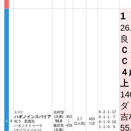
1
26
良
Ｃ
Ｃ
４
上
14
ダ
6
-
2
-
1
-
17
吉村智
キズナ
吉
ハギノインスパイア
(兵庫)
452
6
-
1
-
1
-
7
2.7
455
4
4
55.0
│
牝 5 黒鹿毛
0
-
1
-
0
-
10
(2人気)
+15
55
飯田良
428
ハギノナトゥーラ
1
-
1
-
0
-
5
(兵庫)
(ダイワメジャー)