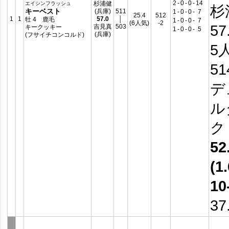
2
-
0
-
0
-
14
杉浦健
エイシンフラッシュ
杉
キーベスト
(兵庫)
511
1
-
0
-
0
-
7
25.4
512
1
1
57.0
│
牡 4 鹿毛
1
-
0
-
0
-
7
(6人気)
-2
57
吉見真
503
キークッキー
1
-
0
-
0
-
5
(兵庫)
(フサイチコンコルド)
5
5
デ
ル
52
(1.
10
37