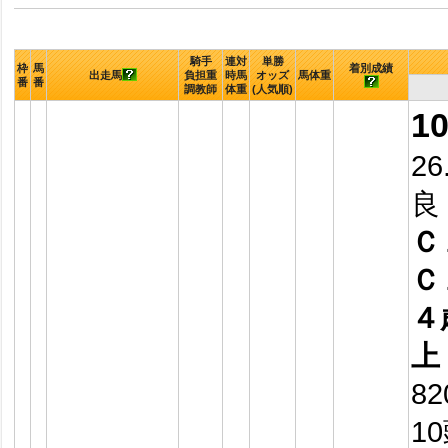
騎手
連対
単勝
枠
馬
着別成績
出走馬
負担重
時馬
オッズ
馬体重
番
番
調教師
体重
(人気順)
1
26
良
Ｃ
Ｃ
４
上
8
1