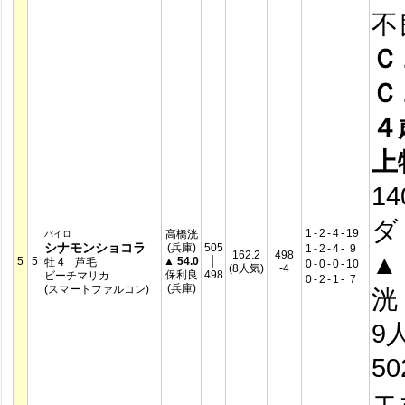
不
Ｃ
Ｃ
４
上
14
ダ
1
-
2
-
4
-
19
高橋洸
パイロ
シナモンショコラ
(兵庫)
505
1
-
2
-
4
-
9
162.2
498
▲
5
5
▲
54.0
│
牡 4 芦毛
0
-
0
-
0
-
10
(8人気)
-4
保利良
498
ビーチマリカ
0
-
2
-
1
-
7
(兵庫)
(スマートファルコン)
洸 
9
5
エ