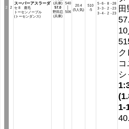
スーパーアスラーダ
(兵庫)
540
5
-
6
-
8
-
28
20.4
510
田
2
2
57.0
│
セ 8 鹿毛
3
-
3
-
2
-
23
(5人気)
-5
野田忍
506
トーセンノーブル
3
-
4
-
2
-
23
(兵庫)
(トーセンダンス)
57
1
5
ク
コ
シ
1:
(1.
1-
40