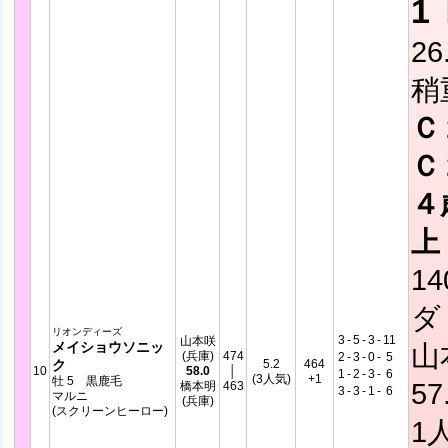
1
26
稍
Ｃ
Ｃ
４
上
14
ダ
リオンディーズ
3
-
5
-
3
-
11
山本咲
メイショウソニッ
山
(兵庫)
474
2
-
3
-
0
-
5
ク
5.2
464
10
58.0
│
1
-
2
-
3
-
6
(3人気)
+1
牡 5 黒鹿毛
57
橋本明
463
3
-
3
-
1
-
6
マルニ
(兵庫)
(スクリーンヒーロー)
1