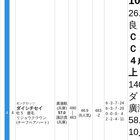
1
26
良
Ｃ
Ｃ
４
上
14
ダ
6
-
3
-
7
-
24
廣瀬航
モンテロッソ
廣
ダイシチセイ
(兵庫)
490
6
-
3
-
7
-
20
46.9
483
4
4
57.0
│
牡 5 鹿毛
0
-
0
-
0
-
4
(6人気)
-2
58
諏訪貴
463
リジョウクラウン
2
-
2
-
4
-
11
(兵庫)
(チーフベアハート)
1