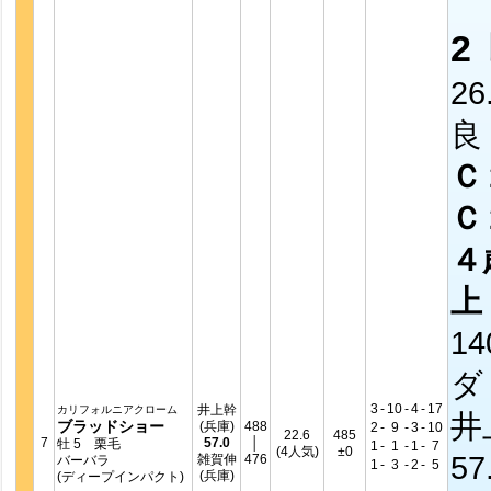
2
26
良
Ｃ
Ｃ
４
上
14
ダ
3
-
10
-
4
-
17
井上幹
カリフォルニアクローム
井
ブラッドショー
(兵庫)
488
2
-
9
-
3
-
10
22.6
485
7
57.0
│
牡 5 栗毛
1
-
1
-
1
-
7
(4人気)
±0
57
雑賀伸
476
バーバラ
1
-
3
-
2
-
5
(兵庫)
(ディープインパクト)