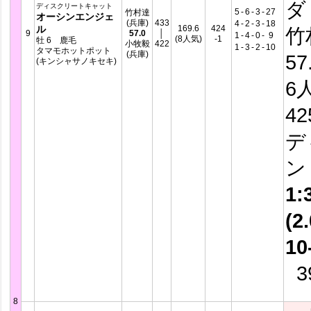
ダ
ディスクリートキャット
5
-
6
-
3
-
27
竹村達
オーシンエンジェ
(兵庫)
433
4
-
2
-
3
-
18
ル
169.6
424
竹
9
57.0
│
1
-
4
-
0
-
9
(8人気)
-1
牡 6 鹿毛
小牧毅
422
1
-
3
-
2
-
10
タマモホットポット
(兵庫)
57
(キンシャサノキセキ)
6
4
デ
1:
(2.
10
39
8