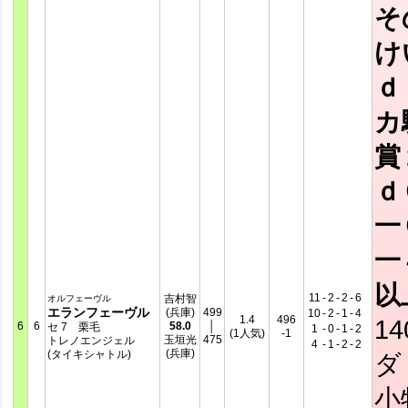
そ
け
ｄ
カ
賞
ｄ
一
一
以
11
-
2
-
2
-
6
吉村智
オルフェーヴル
エランフェーヴル
(兵庫)
499
10
-
2
-
1
-
4
1.4
496
14
6
6
58.0
│
セ 7 栗毛
1
-
0
-
1
-
2
(1人気)
-1
玉垣光
475
トレノエンジェル
4
-
1
-
2
-
2
(兵庫)
(タイキシャトル)
ダ
小