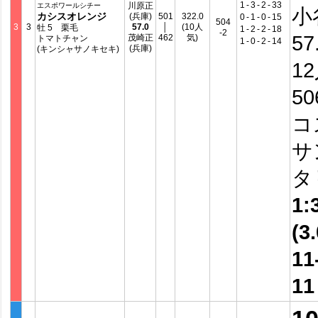
1
-
3
-
2
-
33
川原正
エスポワールシチー
小
カシスオレンジ
(兵庫)
501
322.0
0
-
1
-
0
-
15
504
3
3
57.0
│
(10人
牡 5 栗毛
1
-
2
-
2
-
18
-2
57
茂崎正
462
気)
トマトチャン
1
-
0
-
2
-
14
(兵庫)
(キンシャサノキセキ)
1
5
コ
サ
タ
1:
(3.
11
1