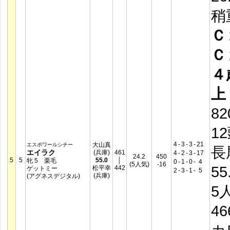
稍
Ｃ
Ｃ
４
上
8
1
4
-
3
-
3
-
21
大山真
エスポワールシチー
長
エイラク
(兵庫)
461
4
-
2
-
3
-
17
24.2
450
5
5
55.0
│
牝 5 栗毛
0
-
1
-
0
-
4
(5人気)
-16
55
松平幸
442
ゲットミー
2
-
3
-
1
-
5
(兵庫)
(アグネスデジタル)
5
4