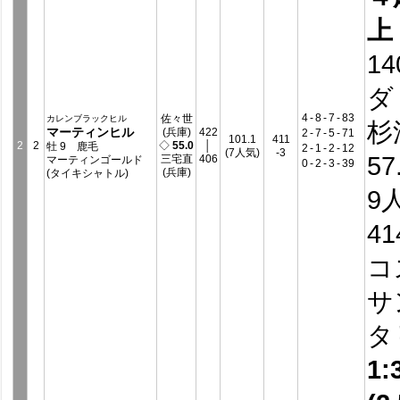
上
14
ダ
4
-
8
-
7
-
83
佐々世
カレンブラックヒル
杉
マーティンヒル
(兵庫)
422
2
-
7
-
5
-
71
101.1
411
2
2
◇
55.0
│
牡 9 鹿毛
2
-
1
-
2
-
12
(7人気)
-3
57
三宅直
406
マーティンゴールド
0
-
2
-
3
-
39
(兵庫)
(タイキシャトル)
9
4
コ
サ
タ
1: