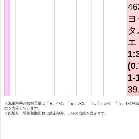
4
ヨ
タ
1:
(0.
1-
39
※減量騎手の負担重量は『★』4kg、『▲』3kg、『△, ◇』2kg、『☆』1kgを
のを表示しています。
※距離別、場別着順回数は競走除外、JRAの成績を含みます。