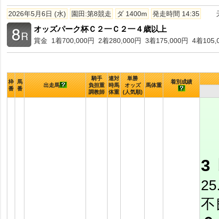
2026年5月6日 (水)
園田:第8競走
ダ 1400m
発走時間 14:35
オッズパーク杯Ｃ２一Ｃ２一４歳以上
賞金 1着700,000円 2着280,000円 3着175,000円 4着105,
騎手
連対
単勝
枠
馬
着別成績
出走馬
負担重
時馬
オッズ
馬体重
番
番
調教師
体重
(人気順)
3
25
不