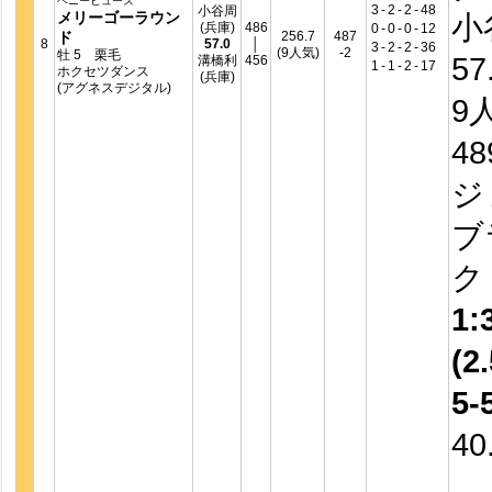
ヘニーヒューズ
3
-
2
-
2
-
48
小谷周
メリーゴーラウン
小
(兵庫)
486
0
-
0
-
0
-
12
ド
256.7
487
8
57.0
│
3
-
2
-
2
-
36
(9人気)
-2
牡 5 栗毛
57
溝橋利
456
1
-
1
-
2
-
17
ホクセツダンス
(兵庫)
(アグネスデジタル)
9
4
ジ
ブ
1:
(2.
5-
40