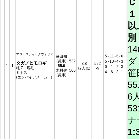
Ｃ
１
以
別
14
マジェスティックウォリア
5
-
11
-
6
-
6
笹田知
ダ
ー
(兵庫)
532
5
-
10
-
4
-
3
タガノヒモロギ
3.8
522
1
1
55.0
│
0
-
1
-
2
-
3
牝 7 鹿毛
(2人気)
-9
笹
木村健
506
4
-
6
-
3
-
1
ミトス
(兵庫)
(エンパイアメーカー)
55
6
5
ナ
1: