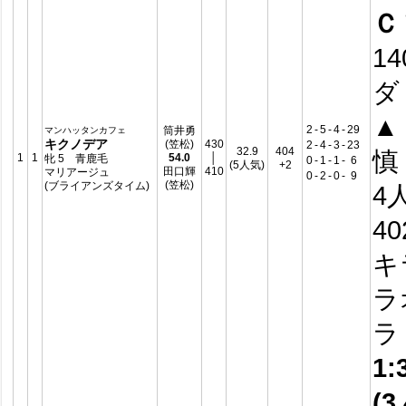
Ｃ
14
ダ
▲
2
-
5
-
4
-
29
筒井勇
マンハッタンカフェ
キクノデア
(笠松)
430
2
-
4
-
3
-
23
32.9
404
慎 
1
1
54.0
│
牝 5 青鹿毛
0
-
1
-
1
-
6
(5人気)
+2
田口輝
410
マリアージュ
0
-
2
-
0
-
9
(笠松)
(ブライアンズタイム)
4
4
キ
ラ
1:
(3.