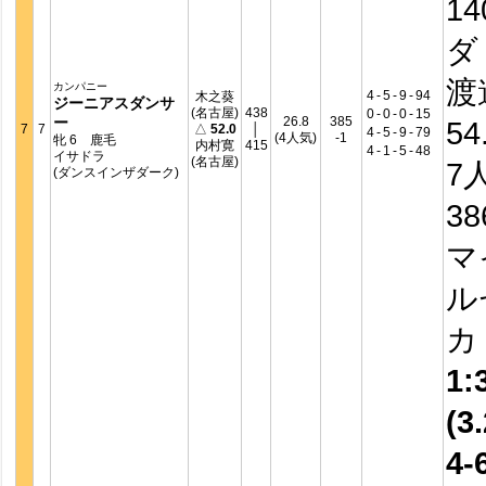
14
ダ
渡
カンパニー
4
-
5
-
9
-
94
木之葵
ジーニアスダンサ
(名古屋)
438
0
-
0
-
0
-
15
ー
26.8
385
54
7
7
△
52.0
│
4
-
5
-
9
-
79
(4人気)
-1
牝 6 鹿毛
内村寛
415
4
-
1
-
5
-
48
イサドラ
(名古屋)
7
(ダンスインザダーク)
3
マ
ル
1:
(3.
4-