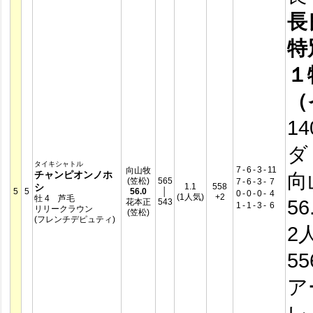
長
特
１
（
14
ダ
タイキシャトル
7
-
6
-
3
-
11
向山牧
チャンピオンノホ
向
(笠松)
565
7
-
6
-
3
-
7
シ
1.1
558
5
5
56.0
│
0
-
0
-
0
-
4
(1人気)
+2
牡 4 芦毛
56
花本正
543
1
-
1
-
3
-
6
リリークラウン
(笠松)
(フレンチデピュティ)
2
5
ア