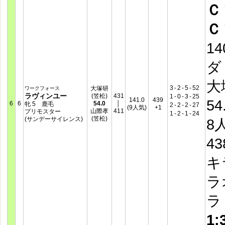
Ｃ
Ｃ
14
ダ
大
3
-
2
-
5
-
52
大塚研
ワークフォース
ラヴィンユー
(笠松)
431
1
-
0
-
3
-
25
141.0
439
54
6
6
54.0
│
牝 5 鹿毛
2
-
2
-
2
-
27
(9人気)
+1
山際孝
411
プリモスター
1
-
2
-
1
-
24
(笠松)
(サンデーサイレンス)
8
4
キ
ラ
1: