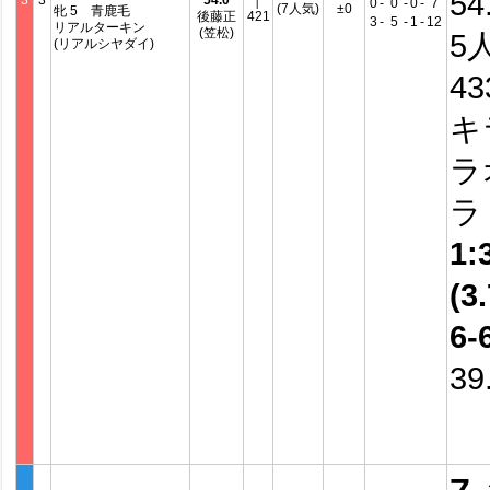
54
3
3
54.0
│
0
-
0
-
0
-
7
(7人気)
±0
牝 5 青鹿毛
後藤正
421
3
-
5
-
1
-
12
リアルターキン
(笠松)
5
(リアルシヤダイ)
4
キ
ラ
1:
(3.
6-
39