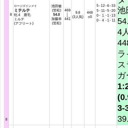
5
-
12
-
6
-
33
池田敏
ロージズインメイ
池
ミテルテ
(笠松)
469
5
-
11
-
5
-
20
9.8
448
8
54.0
│
牝 4 鹿毛
0
-
1
-
1
-
13
(3人気)
±0
54
加藤幸
441
ミルテ
0
-
4
-
1
-
11
(笠松)
(アフリート)
4
4
ラ
ス
ガ
1:
(0.
3-
39
8