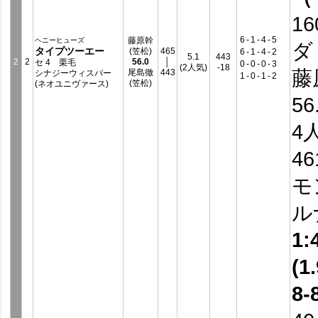
16
6
-
1
-
4
-
5
藤原幹
ヘニーヒューズ
ダ
タイプツーエー
(笠松)
465
6
-
1
-
4
-
2
5.1
443
2
2
56.0
│
セ 4 栗毛
0
-
0
-
0
-
3
(2人気)
-18
藤
尾島徹
443
シナジーウィスパー
1
-
0
-
1
-
2
(笠松)
(ネオユニヴァース)
56
4
4
モ
ル
1:
(1.
8-