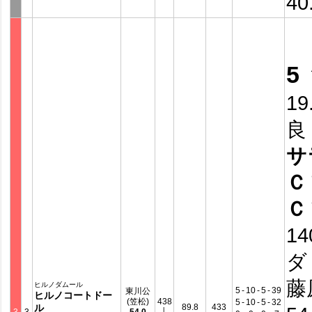
40
5
19
良
サ
Ｃ
Ｃ
14
ダ
藤
ヒルノダムール
5
-
10
-
5
-
39
東川公
ヒルノコートドー
(笠松)
438
5
-
10
-
5
-
32
ル
89.8
433