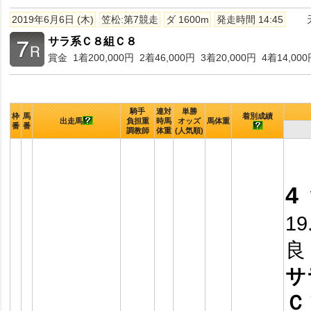
2019年6月6日 (木)
笠松:第7競走
ダ 1600m
発走時間 14:45
サラ系Ｃ８組Ｃ８
賞金 1着200,000円 2着46,000円 3着20,000円 4着14,000
騎手
連対
単勝
枠
馬
着別成績
出走馬
負担重
時馬
オッズ
馬体重
番
番
調教師
体重
(人気順)
4
19
良
サ
Ｃ