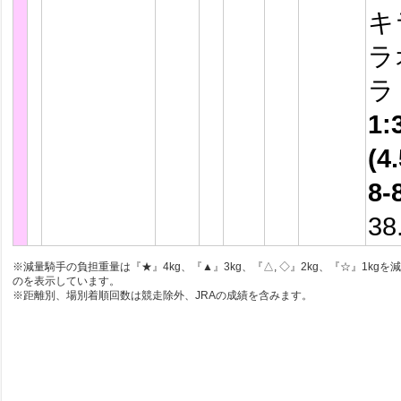
キ
ラ
1:
(4.
8-
38
※減量騎手の負担重量は『★』4kg、『▲』3kg、『△, ◇』2kg、『☆』1kgを
のを表示しています。
※距離別、場別着順回数は競走除外、JRAの成績を含みます。