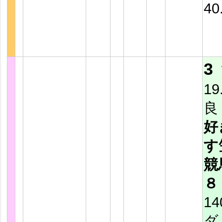
40
3
19
良
好
す
競
８
14
ダ