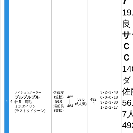
7
19
良
サ
Ｃ
Ｃ
14
ダ
佐
3
-
2
-
3
-
48
佐藤友
メイショウボーラー
ブルブルブル
(笠松)
485
0
-
0
-
0
-
18
58.0
492
56
4
4
56.0
│
牡 5 鹿毛
3
-
2
-
3
-
30
(6人気)
-1
湯前良
464
ミホダイリン
1
-
2
-
2
-
17
(笠松)
(ラストタイクーン)
7
4