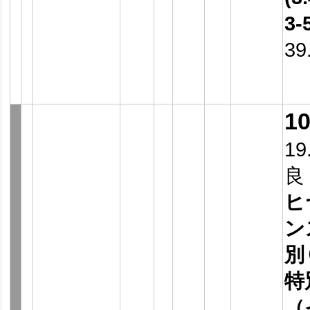
3-
39
1
19
良
ヒ
ン
別
特
（