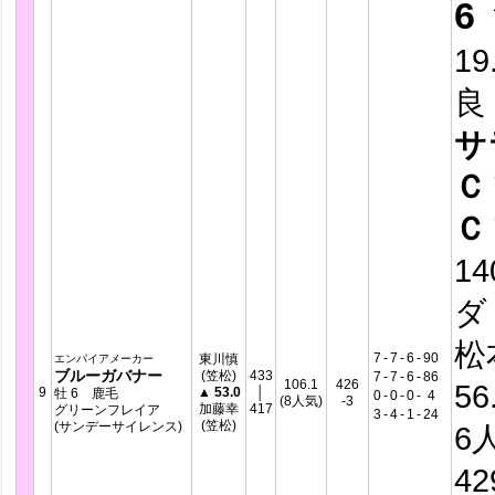
6
19
良
サ
Ｃ
Ｃ
14
ダ
松
7
-
7
-
6
-
90
東川慎
エンパイアメーカー
ブルーガバナー
(笠松)
433
7
-
7
-
6
-
86
106.1
426
56
9
▲
53.0
│
牡 6 鹿毛
0
-
0
-
0
-
4
(8人気)
-3
加藤幸
417
グリーンフレイア
3
-
4
-
1
-
24
(笠松)
(サンデーサイレンス)
6
4