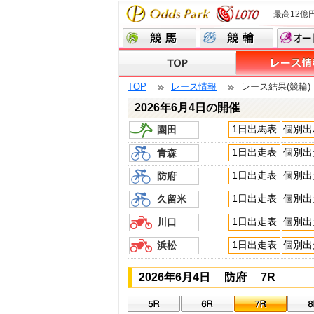
最高12億
TOP
レース情報
レース結果(競輪)
2026年6月4日の開催
1日出馬表
個別出
園田
1日出走表
個別出
青森
1日出走表
個別出
防府
1日出走表
個別出
久留米
1日出走表
個別出
川口
1日出走表
個別出
浜松
2026年6月4日 防府 7R