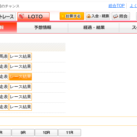
総合TOP
よ
円のチャンス
馬表
レース結果
走表
レース結果
走表
レース結果
走表
レース結果
走表
レース結果
走表
レース結果