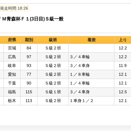
発走時間 18:26
Ｍ青森杯Ｆ１(3日目)Ｓ級一般
府県
期別
級班
着差
上り
宮城
84
Ｓ級２班
12.2
広島
97
Ｓ級２班
３／４車輪
12.2
岐阜
93
Ｓ級２班
３／４車身
11.9
愛知
77
Ｓ級２班
１／８車輪
12.1
千葉
90
Ｓ級２班
１／４車輪
12.1
福島
115
Ｓ級１班
３／４車身
12.5
栃木
113
Ｓ級２班
１車身１／２
12.1