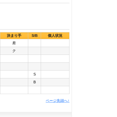
決まり手
S/B
個人状況
差
ク
S
B
ページ先頭へ↑