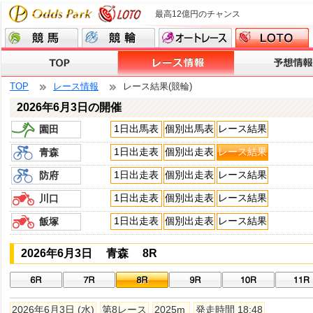
最高12億円のチャンス
TOP
レース情報
レース結果(競輪)
2026年6月3日の開催
1日出馬表
個別出馬表
レース結果
園田
1日出走表
個別出走表
レース結果
青森
1日出走表
個別出走表
レース結果
防府
1日出走表
個別出走表
レース結果
川口
1日出走表
個別出走表
レース結果
飯塚
2026年6月3日 青森 8R
2026年6月3日 (水)
第8レース
2025m
発走時間 18:48