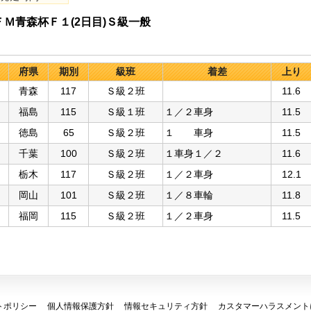
Ｍ青森杯Ｆ１(2日目)Ｓ級一般
府県
期別
級班
着差
上り
青森
117
Ｓ級２班
11.6
福島
115
Ｓ級１班
１／２車身
11.5
徳島
65
Ｓ級２班
１ 車身
11.5
千葉
100
Ｓ級２班
１車身１／２
11.6
栃木
117
Ｓ級２班
１／２車身
12.1
岡山
101
Ｓ級２班
１／８車輪
11.8
福岡
115
Ｓ級２班
１／２車身
11.5
トポリシー
個人情報保護方針
情報セキュリティ方針
カスタマーハラスメント