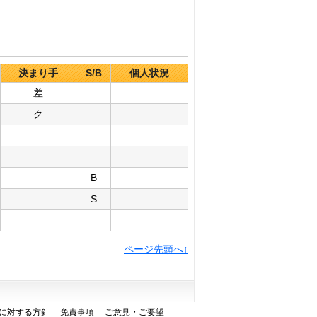
決まり手
S/B
個人状況
差
ク
B
S
ページ先頭へ↑
に対する方針
免責事項
ご意見・ご要望