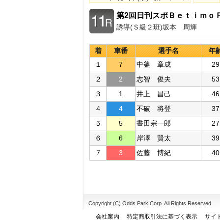
第2回日刊スポＢｅｔｉｍｏＦ
誘導(Ｓ級２班)坂本 周輝
着
車番
選手名
年
１
7
中釜 章成
29
２
2
志智 俊夫
53
３
1
井上 昌己
46
４
4
不破 将登
37
５
5
晝田宗一郎
27
６
6
岸澤 賢太
39
７
3
佐藤 博紀
40
Copyright (C) Odds Park Corp. All Rights Reserved.
会社案内
特定商取引法に基づく表示
サイ