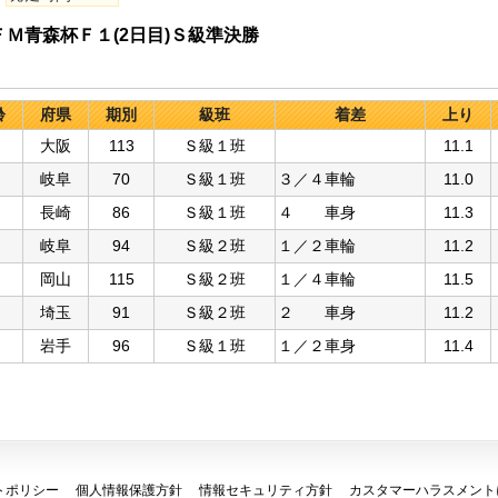
Ｍ青森杯Ｆ１(2日目)Ｓ級準決勝
齢
府県
期別
級班
着差
上り
大阪
113
Ｓ級１班
11.1
岐阜
70
Ｓ級１班
３／４車輪
11.0
長崎
86
Ｓ級１班
４ 車身
11.3
岐阜
94
Ｓ級２班
１／２車輪
11.2
岡山
115
Ｓ級２班
１／４車輪
11.5
埼玉
91
Ｓ級２班
２ 車身
11.2
岩手
96
Ｓ級１班
１／２車身
11.4
トポリシー
個人情報保護方針
情報セキュリティ方針
カスタマーハラスメント