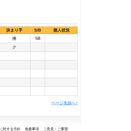
決まり手
S/B
個人状況
捲
SB
ク
ページ先頭へ↑
に対する方針
免責事項
ご意見・ご要望