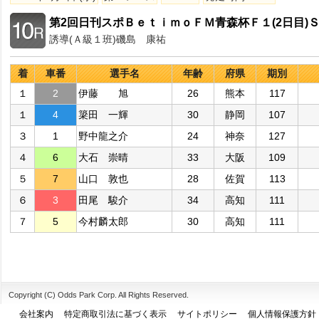
第2回日刊スポＢｅｔｉｍｏＦＭ青森杯Ｆ１(2日目)
誘導(Ａ級１班)磯島 康祐
着
車番
選手名
年齢
府県
期別
１
2
伊藤 旭
26
熊本
117
１
4
簗田 一輝
30
静岡
107
３
1
野中龍之介
24
神奈
127
４
6
大石 崇晴
33
大阪
109
５
7
山口 敦也
28
佐賀
113
６
3
田尾 駿介
34
高知
111
７
5
今村麟太郎
30
高知
111
Copyright (C) Odds Park Corp. All Rights Reserved.
会社案内
特定商取引法に基づく表示
サイトポリシー
個人情報保護方針