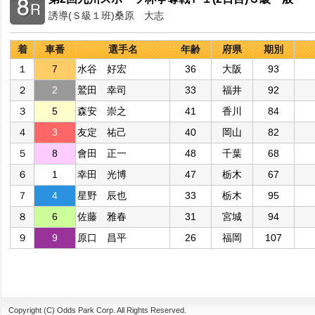
誘導(Ｓ級１班)桑原 大志
着
車番
選手名
年齢
府県
期別
１
7
水谷 好宏
36
大阪
93
２
2
鷲田 幸司
33
福井
92
３
5
森安 崇之
41
香川
84
４
3
友定 祐己
40
岡山
82
５
8
會田 正一
48
千葉
68
６
1
幸田 光博
47
栃木
67
７
4
星野 辰也
33
栃木
95
８
6
佐藤 雅春
31
宮城
94
９
9
原口 昌平
26
福岡
107
Copyright (C) Odds Park Corp. All Rights Reserved.