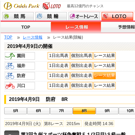
最高12億円のチャンス
TOP
レース情報
レース結果(競輪)
2019年4月9日の開催
1日出馬表
個別出馬表
レース結果
園田
1日出走表
個別出走表
レース結果
福井
1日出走表
個別出走表
レース結果
防府
1日出走表
個別出走表
レース結果
川口
2019年4月9日 防府 8R
2019年4月9日 (火)
第8レース
2015m
発走時間 14:36
第2回九州スポーツ杯争奪戦Ｆ１(2日目)Ｓ級一般