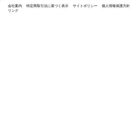
会社案内
特定商取引法に基づく表示
サイトポリシー
個人情報保護方針
リンク