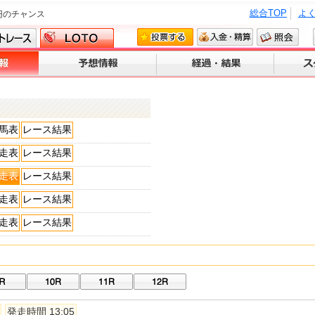
総合TOP
よ
円のチャンス
馬表
レース結果
走表
レース結果
走表
レース結果
走表
レース結果
走表
レース結果
発走時間 13:05