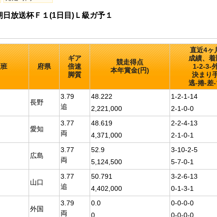
日放送杯Ｆ１(1日目)Ｌ級ガ予１
直近4ヶ
ギア
成績、着
競走得点
級班
府県
倍速
1-2-3-
本年賞金(円)
脚質
決まり
逃-捲-差
3.79
48.222
1-2-1-14
長野
追
2,221,000
2-1-0-0
3.77
48.619
2-2-4-13
愛知
両
4,371,000
2-1-0-1
3.77
52.9
3-10-2-5
広島
両
5,124,500
5-7-0-1
3.77
50.791
3-2-6-13
山口
追
4,402,000
0-1-3-1
3.79
0.0
0-0-0-0
外国
両
0
0-0-0-0