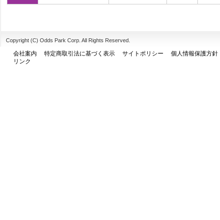
Copyright (C) Odds Park Corp. All Rights Reserved.
会社案内
特定商取引法に基づく表示
サイトポリシー
個人情報保護方針
リンク