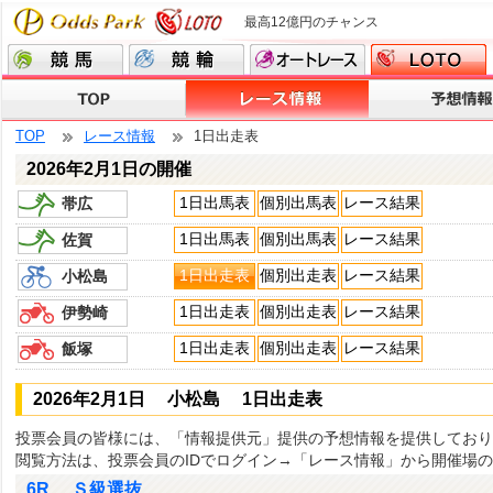
最高12億円のチャンス
TOP
レース情報
1日出走表
2026年2月1日の開催
1日出馬表
個別出馬表
レース結果
帯広
1日出馬表
個別出馬表
レース結果
佐賀
1日出走表
個別出走表
レース結果
小松島
1日出走表
個別出走表
レース結果
伊勢崎
1日出走表
個別出走表
レース結果
飯塚
2026年2月1日 小松島 1日出走表
投票会員の皆様には、「情報提供元」提供の予想情報を提供しており
閲覧方法は、投票会員のIDでログイン→「レース情報」から開催場
6R Ｓ級選抜