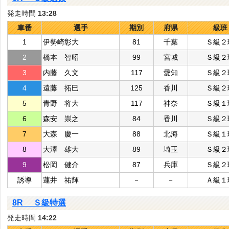
発走時間
13:28
車番
選手
期別
府県
級班
1
伊勢崎彰大
81
千葉
Ｓ級２
2
橋本 智昭
99
宮城
Ｓ級２
3
内藤 久文
117
愛知
Ｓ級２
4
遠藤 拓巳
125
香川
Ｓ級２
5
青野 将大
117
神奈
Ｓ級１
6
森安 崇之
84
香川
Ｓ級２
7
大森 慶一
88
北海
Ｓ級１
8
大澤 雄大
89
埼玉
Ｓ級２
9
松岡 健介
87
兵庫
Ｓ級２
誘導
蓮井 祐輝
－
－
Ａ級１
8R Ｓ級特選
発走時間
14:22