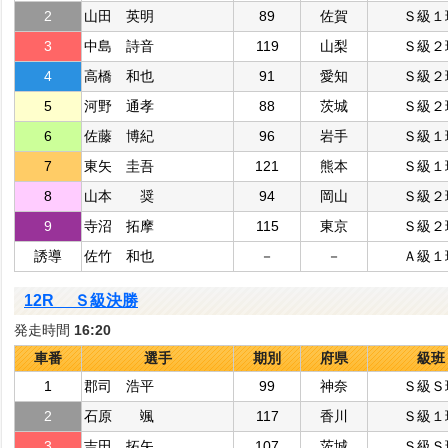
2
山田 英明
89
佐賀
Ｓ級１
3
中島 詩音
119
山梨
Ｓ級２
4
高橋 和也
91
愛知
Ｓ級２
5
河野 通孝
88
茨城
Ｓ級２
6
佐藤 博紀
96
岩手
Ｓ級１
7
東矢 圭吾
121
熊本
Ｓ級１
8
山本 奨
94
岡山
Ｓ級２
9
寺沼 拓摩
115
東京
Ｓ級２
誘導
佐竹 和也
－
－
Ａ級１
12R Ｓ級決勝
発走時間
16:20
車番
選手
期別
府県
級班
1
郡司 浩平
99
神奈
Ｓ級Ｓ
2
石原 颯
117
香川
Ｓ級１
3
吉田 拓矢
107
茨城
Ｓ級Ｓ