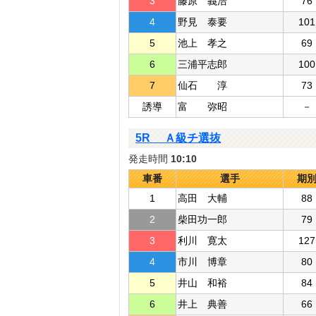
3
藤原 義浩
76
4
野見 泰要
101
5
池上 孝之
69
6
三浦平志郎
100
7
仙石 淳
73
誘導
富 弥昭
－
5R Ａ級チ選抜
発走時間
10:10
車番
選手
期
1
高田 大輔
88
2
柴田功一郎
79
3
利川 寛太
127
4
市川 博章
80
5
井山 和裕
84
6
井上 典善
66