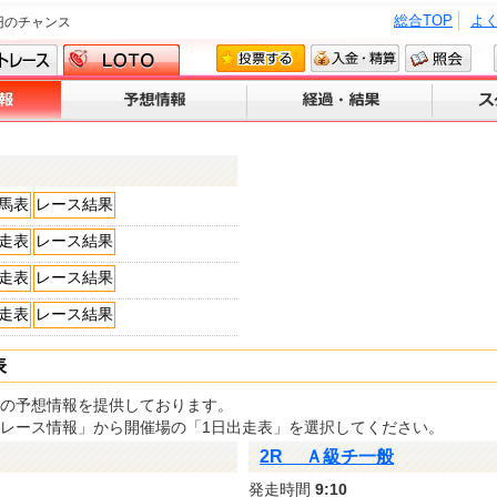
総合TOP
よ
円のチャンス
馬表
レース結果
走表
レース結果
走表
レース結果
走表
レース結果
表
の予想情報を提供しております。
「レース情報」から開催場の「1日出走表」を選択してください。
2R Ａ級チ一般
発走時間
9:10