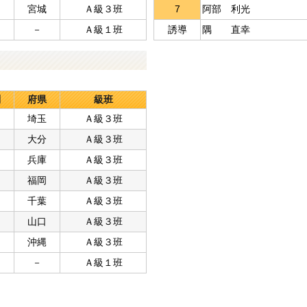
宮城
Ａ級３班
7
阿部 利光
－
Ａ級１班
誘導
隅 直幸
別
府県
級班
埼玉
Ａ級３班
大分
Ａ級３班
兵庫
Ａ級３班
福岡
Ａ級３班
千葉
Ａ級３班
山口
Ａ級３班
沖縄
Ａ級３班
－
Ａ級１班