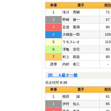
車番
選手
期
1
滝川 秀嗣
71
2
野崎 修一
57
3
足達 重満
80
4
大崎龍一郎
109
5
ラモスレオ
113
6
澤亀 浩司
60
7
村上 順規
80
誘導
内村 泰三
－
3R Ａ級チ一般
発走時間
9:30
車番
選手
期
1
植田 誠
61
2
伊狩 知人
85