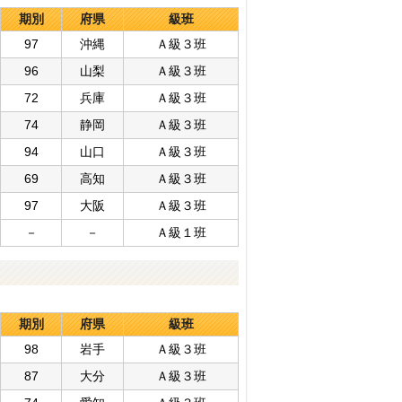
期別
府県
級班
97
沖縄
Ａ級３班
96
山梨
Ａ級３班
72
兵庫
Ａ級３班
74
静岡
Ａ級３班
94
山口
Ａ級３班
69
高知
Ａ級３班
97
大阪
Ａ級３班
－
－
Ａ級１班
期別
府県
級班
98
岩手
Ａ級３班
87
大分
Ａ級３班