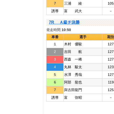
7
三浦 綾
105
誘導
富 武大
－
7R Ａ級チ決勝
発走時間
10:50
車番
選手
期
1
木村 優駿
127
2
吉田 航
127
3
西森 一稀
127
4
丸林 駿太
123
5
水澤 秀哉
127
6
阿部 龍也
119
7
與古田龍門
125
誘導
富 弥昭
－