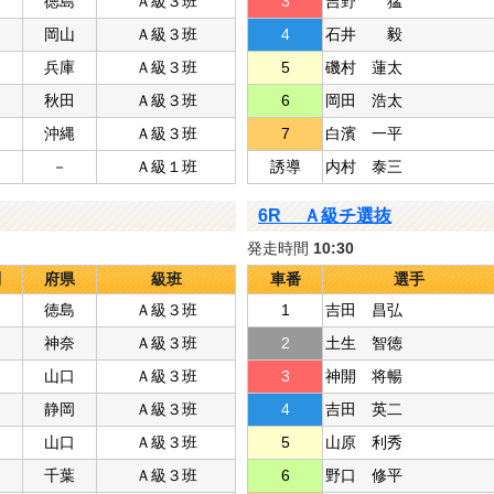
徳島
Ａ級３班
3
吉野 猛
岡山
Ａ級３班
4
石井 毅
兵庫
Ａ級３班
5
磯村 蓮太
秋田
Ａ級３班
6
岡田 浩太
沖縄
Ａ級３班
7
白濱 一平
－
Ａ級１班
誘導
内村 泰三
6R Ａ級チ選抜
発走時間
10:30
別
府県
級班
車番
選手
徳島
Ａ級３班
1
吉田 昌弘
神奈
Ａ級３班
2
土生 智徳
山口
Ａ級３班
3
神開 将暢
静岡
Ａ級３班
4
吉田 英二
山口
Ａ級３班
5
山原 利秀
千葉
Ａ級３班
6
野口 修平