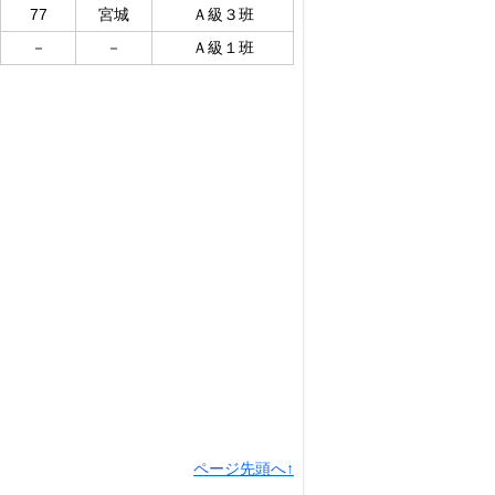
77
宮城
Ａ級３班
－
－
Ａ級１班
ページ先頭へ↑