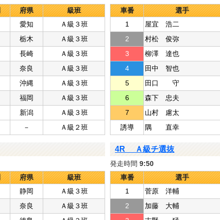
別
府県
級班
車番
選手
愛知
Ａ級３班
1
屋宜 浩二
栃木
Ａ級３班
2
村松 俊弥
長崎
Ａ級３班
3
柳澤 達也
奈良
Ａ級３班
4
田中 智也
沖縄
Ａ級３班
5
田口 守
福岡
Ａ級３班
6
森下 忠夫
新潟
Ａ級３班
7
山村 慮太
－
Ａ級２班
誘導
隅 直幸
4R Ａ級チ選抜
発走時間
9:50
別
府県
級班
車番
選手
静岡
Ａ級３班
1
菅原 洋輔
奈良
Ａ級３班
2
加藤 大輔