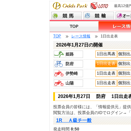
最高12億
TOP
レース情報
1日出走表
2026年1月27日の開催
1日出馬表
個別出
姫路
1日出走表
個別出
防府
1日出走表
個別出
伊勢崎
1日出走表
個別出
山陽
2026年1月27日 防府 1日出走
投票会員の皆様には、「情報提供元」提供
閲覧方法は、投票会員のIDでログイン→
1R Ａ級チ一般
発走時間
8:50