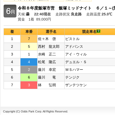
令和８年度飯塚市営 飯塚ミッドナイト ６／１～(
天候:
曇
22:40現在
走路状況:
良走路
走路温度:
25.0℃
賞金 1着 89,000円
着
車番
選手名
競走車名
1
7
佐々木 啓
ピストル
2
5
西村 龍太郎
アドバンス
3
1
水崎 正二
アイ・ウィル
4
4
松尾 隆広
デュエル・Ｓ
5
2
藤川 幸宏
ＭＳハマー
6
6
藤川 竜
テンジク
7
3
林 弘明
ザンテツケン
Copyright (C) Odds Park Corp. All Rights Reserved.