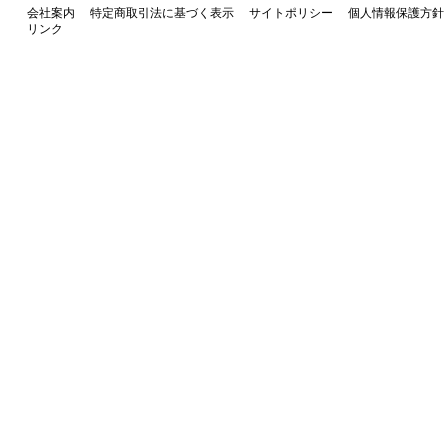
会社案内
特定商取引法に基づく表示
サイトポリシー
個人情報保護方針
リンク