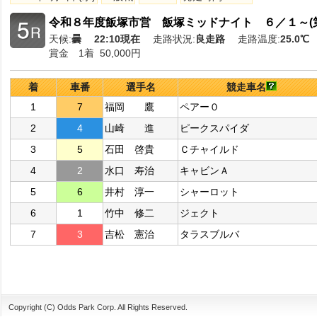
令和８年度飯塚市営 飯塚ミッドナイト ６／１～(
天候:
曇
22:10現在
走路状況:
良走路
走路温度:
25.0℃
賞金 1着 50,000円
着
車番
選手名
競走車名
1
7
福岡 鷹
ペアー０
2
4
山崎 進
ピークスパイダ
3
5
石田 啓貴
Ｃチャイルド
4
2
水口 寿治
キャビンＡ
5
6
井村 淳一
シャーロット
6
1
竹中 修二
ジェクト
7
3
吉松 憲治
タラスブルバ
Copyright (C) Odds Park Corp. All Rights Reserved.