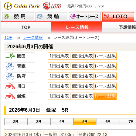
最高12億円のチャンス
TOP
レース情報
レース結果(オートレース)
2026年6月3日の開催
1日出馬表
個別出馬表
レース結果
園田
1日出走表
個別出走表
レース結果
青森
1日出走表
個別出走表
レース結果
防府
1日出走表
個別出走表
レース結果
川口
1日出走表
個別出走表
レース結果
飯塚
2026年6月3日 飯塚 5R
2026年6月3日 (水)
一般戦
3100m
発走時間 22:13