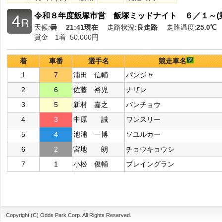
令和８年度飯塚市営 飯塚ミッドナイト ６／１～(
天候:
曇
21:41現在
走路状況:
良走路
走路温度:
25.0℃
賞金 1着 50,000円
着
車番
選手名
競走車名
1
7
浦田 信輔
パンジャ
2
6
佐藤 裕児
ナザレ
3
5
新村 嘉之
バンチョウ
4
3
中原 誠
ワンスリー
5
4
池浦 一博
ソユルカー
6
2
宮地 朗
チョウキョウシ
7
1
小松 俊輔
プレイングラン
Copyright (C) Odds Park Corp. All Rights Reserved.