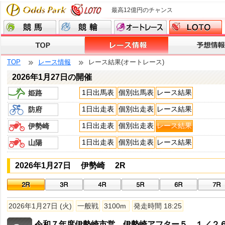
最高12億円のチャンス
TOP
レース情報
レース結果(オートレース)
2026年1月27日の開催
1日出馬表
個別出馬表
レース結果
姫路
1日出走表
個別出走表
レース結果
防府
1日出走表
個別出走表
レース結果
伊勢崎
1日出走表
個別出走表
レース結果
山陽
2026年1月27日 伊勢崎 2R
2026年1月27日 (火)
一般戦
3100m
発走時間 18:25
令和７年度伊勢崎市営 伊勢崎アフター５ １／２６