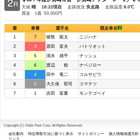
天候:
晴
18:22現在
走路状況:
良走路
走路温度:
8.0℃
気
賞金 1着 50,000円
着
車番
選手名
競走車名
1
7
猪熊 龍太
ニジハナ
2
3
原田 富夫
パトリオット
3
5
清水 雄平
ナッシュ
4
6
渡辺 稔
ナベジロー
5
4
田中 竜二
コルサビウ
6
2
大久保 哲司
コマテツ
7
1
吉田 富重
モンテゴベイ
Copyright (C) Odds Park Corp. All Rights Reserved.
会社案内
特定商取引法に基づく表示
サイトポリシー
個人情報保護方針
リンク