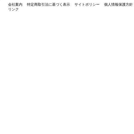
会社案内
特定商取引法に基づく表示
サイトポリシー
個人情報保護方針
リンク