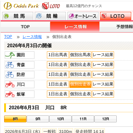
最高12億円のチャンス
TOP
レース情報
個別出走表
2026年6月3日の開催
1日出馬表
個別出馬表
レース結果
園田
1日出走表
個別出走表
レース結果
青森
1日出走表
個別出走表
レース結果
防府
1日出走表
個別出走表
レース結果
川口
1日出走表
個別出走表
レース結果
飯塚
2026年6月3日 川口 8R
2026年6月3日 (水)
一般戦
3100m
発走時間 14:14