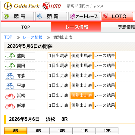
最高12億円のチャンス
TOP
レース情報
個別出走表
2026年5月6日の開催
1日出馬表
個別出馬表
レース結果
盛岡
1日出馬表
個別出馬表
レース結果
園田
1日出走表
個別出走表
レース結果
青森
1日出走表
個別出走表
レース結果
平塚
1日出走表
個別出走表
レース結果
浜松
1日出走表
個別出走表
レース結果
飯塚
2026年5月6日 浜松 8R