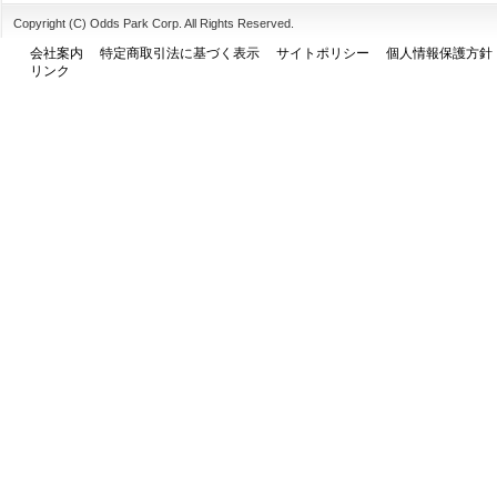
Copyright (C) Odds Park Corp. All Rights Reserved.
会社案内
特定商取引法に基づく表示
サイトポリシー
個人情報保護方針
リンク