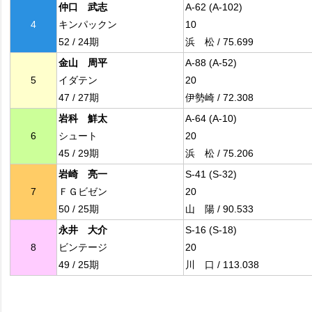
仲口 武志
A-62 (A-102)
4
キンパックン
10
52 / 24期
浜 松 / 75.699
金山 周平
A-88 (A-52)
5
イダテン
20
47 / 27期
伊勢崎 / 72.308
岩科 鮮太
A-64 (A-10)
6
シュート
20
45 / 29期
浜 松 / 75.206
岩崎 亮一
S-41 (S-32)
7
ＦＧビゼン
20
50 / 25期
山 陽 / 90.533
永井 大介
S-16 (S-18)
8
ビンテージ
20
49 / 25期
川 口 / 113.038