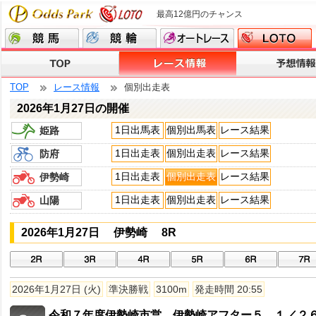
最高12億円のチャンス
TOP
レース情報
個別出走表
2026年1月27日の開催
1日出馬表
個別出馬表
レース結果
姫路
1日出走表
個別出走表
レース結果
防府
1日出走表
個別出走表
レース結果
伊勢崎
1日出走表
個別出走表
レース結果
山陽
2026年1月27日 伊勢崎 8R
2026年1月27日 (火)
準決勝戦
3100m
発走時間 20:55
令和７年度伊勢崎市営 伊勢崎アフター５ １／２６