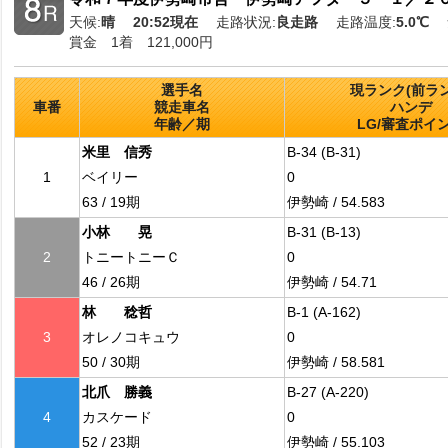
天候:
晴
20:52現在
走路状況:
良走路
走路温度:
5.0
℃
気
賞金 1着 121,000円
選手名
現ランク(前ラン
車番
競走車名
ハンデ
年齢／期
LG/審査ポイ
米里 信秀
B-34 (B-31)
1
ベイリー
0
63 / 19期
伊勢崎 / 54.583
小林 晃
B-31 (B-13)
2
トニートニーＣ
0
46 / 26期
伊勢崎 / 54.71
林 稔哲
B-1 (A-162)
3
オレノコキュウ
0
50 / 30期
伊勢崎 / 58.581
北爪 勝義
B-27 (A-220)
4
カスケード
0
52 / 23期
伊勢崎 / 55.103