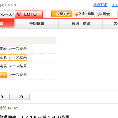
総合TOP
よ
円のチャンス
馬表
レース結果
走表
レース結果
走表
レース結果
走表
レース結果
間 14:02
普通開催 １／２６～(第１日目)予選