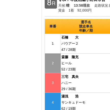
天候:
晴
13:58現在
走路状況:
賞金 1着 92,000円
選手名
車番
競走車名
年齢／期
石橋 大
1
バウアー２
47 / 28期
斎藤 隆充
2
ヒール
52 / 23期
三宅 真央
3
ハニー
29 / 36期
湯浅 浩
4
サンキュドーモ
62 / 19期