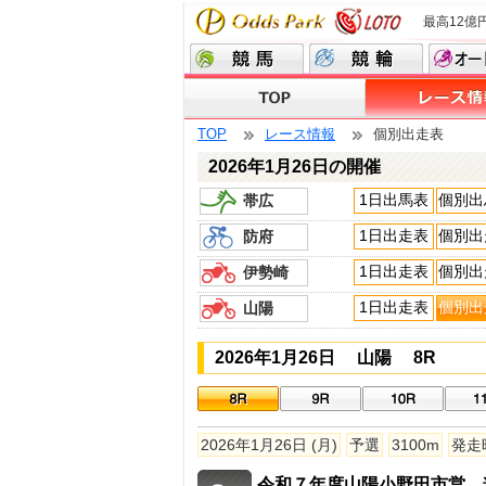
最高12億
TOP
レース情報
個別出走表
2026年1月26日の開催
1日出馬表
個別出
帯広
1日出走表
個別出
防府
1日出走表
個別出
伊勢崎
1日出走表
個別出
山陽
2026年1月26日 山陽 8R
2026年1月26日 (月)
予選
3100m
発走時
令和７年度山陽小野田市営 