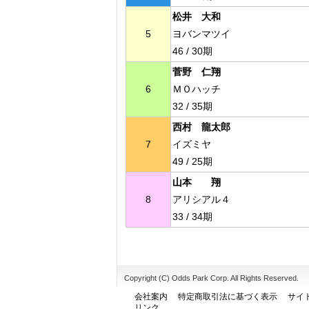
松井 大和
5
ヨバンマツイ
46 / 30期
菅野 仁翔
6
ＭＯハッチ
32 / 35期
西村 龍太郎
7
イズミヤ
49 / 25期
山本 翔
8
アリシアル４
33 / 34期
Copyright (C) Odds Park Corp. All Rights Reserved.
会社案内
特定商取引法に基づく表示
サイ
リンク