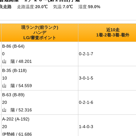
良走路
走路温度:
20.0
℃
気温:
7.0
℃
湿度:
59.0
%
現ランク(前ランク)
近10走
ハンデ
1着-2着-3着-着外
LG/審査ポイント
B-86 (B-64)
0
0-2-1-7
山 陽 / 48.201
B-35 (B-118)
10
3-0-1-5
山 陽 / 54.559
B-63 (B-89)
20
0-2-1-6
山 陽 / 52.316
A-202 (A-192)
20
1-4-0-3
伊勢崎 / 61.686