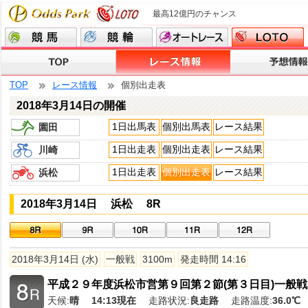
最高12億円のチャンス
TOP
レース情報
個別出走表
2018年3月14日の開催
1日出馬表
個別出馬表
レース結果
園田
1日出走表
個別出走表
レース結果
川崎
1日出走表
個別出走表
レース結果
浜松
2018年3月14日 浜松 8R
2018年3月14日 (水)
一般戦
3100m
発走時間 14:16
平成２９年度浜松市営第９回第２節(第３日目)一般戦
天候:
晴
14:13現在
走路状況:
良走路
走路温度:
36.0
℃