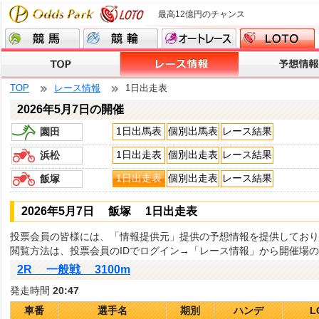
最高12億円のチャンス
TOP
レース情報
1日出走表
2026年5月7日の開催
1日出馬表
個別出馬表
レース結果
園田
1日出走表
個別出走表
レース結果
浜松
1日出走表
個別出走表
レース結果
飯塚
2026年5月7日 飯塚 1日出走表
投票会員の皆様には、「情報提供元」提供の予想情報を提供しており
閲覧方法は、投票会員のIDでログイン→「レース情報」から開催場
2R 一般戦 3100m
発走時間
20:47
車番
選手名
期別
ハンデ
L