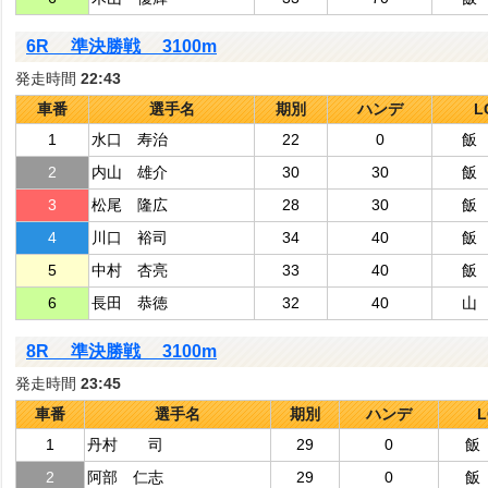
6R 準決勝戦 3100m
発走時間
22:43
車番
選手名
期別
ハンデ
L
1
水口 寿治
22
0
飯
2
内山 雄介
30
30
飯
3
松尾 隆広
28
30
飯
4
川口 裕司
34
40
飯
5
中村 杏亮
33
40
飯
6
長田 恭徳
32
40
山
8R 準決勝戦 3100m
発走時間
23:45
車番
選手名
期別
ハンデ
L
1
丹村 司
29
0
飯
2
阿部 仁志
29
0
飯