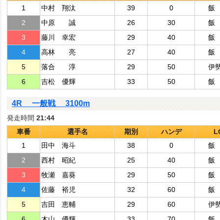
1
中村 翔汰
39
0
飯
2
中原 誠
26
30
飯
3
藤川 幸宏
29
40
飯
4
高林 亮
27
40
飯
5
落合 淳
29
50
伊
6
吉松 優輝
33
50
飯
4R 一般戦 3100m
発走時間
21:44
車番
選手名
期別
ハンデ
L
1
田中 海斗
38
0
飯
2
西村 昭紀
25
40
飯
3
牧瀬 嘉葵
29
50
飯
4
佐藤 裕児
32
60
飯
5
吉田 恵輔
29
60
伊
6
木山 優輝
33
70
飯