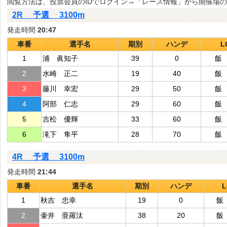
閲覧方法は、投票会員のIDでログイン→「レース情報」から開催場
2R 予選 3100m
発走時間
20:47
車番
選手名
期別
ハンデ
L
1
浦 眞知子
39
0
飯
2
水崎 正二
19
40
飯
3
藤川 幸宏
29
50
飯
4
阿部 仁志
29
60
飯
5
吉松 優輝
33
60
飯
6
滝下 隼平
28
70
飯
4R 予選 3100m
発走時間
21:44
車番
選手名
期別
ハンデ
L
1
秋吉 忠幸
19
0
飯
2
壷井 亜羅汰
38
20
飯