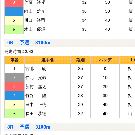
3
佐藤 裕児
32
30
飯
4
内山 雄介
30
30
飯
5
川口 裕司
34
40
飯
6
木山 優輝
33
40
飯
6R 予選 3100m
発走時間
22:43
車番
選手名
期別
ハンデ
L
1
宮地 朗
25
0
飯
2
佳元 光義
27
10
飯
3
新村 嘉之
27
20
飯
4
竹谷 隆
23
30
飯
5
田中 正樹
29
40
飯
6
長田 恭徳
32
40
山
8R 予選 3100m