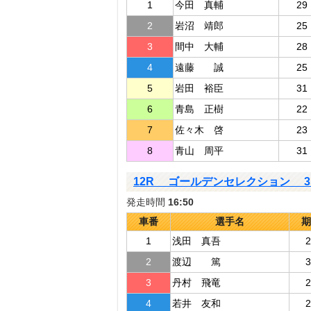
1
今田 真輔
29
2
岩沼 靖郎
25
3
間中 大輔
28
4
遠藤 誠
25
5
岩田 裕臣
31
6
青島 正樹
22
7
佐々木 啓
23
8
青山 周平
31
12R ゴールデンセレクション 31
発走時間
16:50
車番
選手名
期
1
浅田 真吾
2
2
渡辺 篤
3
3
丹村 飛竜
2
4
若井 友和
2