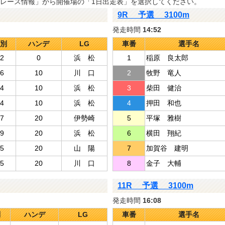
「レース情報」から開催場の「1日出走表」を選択してください。
9R 予選 3100m
発走時間
14:52
別
ハンデ
LG
車番
選手名
2
0
浜 松
1
稲原 良太郎
6
10
川 口
2
牧野 竜人
4
10
浜 松
3
柴田 健治
4
10
浜 松
4
押田 和也
7
20
伊勢崎
5
平塚 雅樹
9
20
浜 松
6
横田 翔紀
5
20
山 陽
7
加賀谷 建明
5
20
川 口
8
金子 大輔
11R 予選 3100m
発走時間
16:08
別
ハンデ
LG
車番
選手名