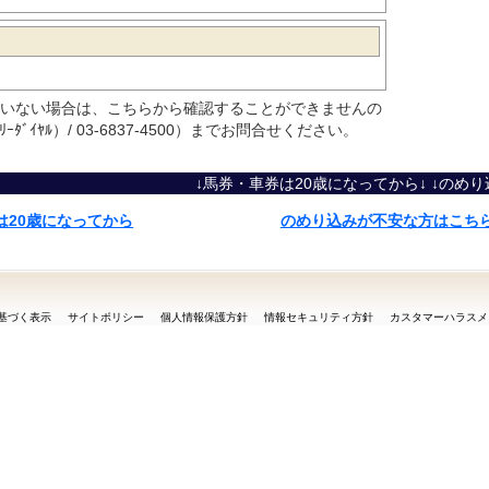
いない場合は、こちらから確認することができませんの
ｰﾀﾞｲﾔﾙ）/ 03-6837-4500）までお問合せください。
↓馬券・車券は20歳になってから↓ ↓のめり
は20歳になってから
のめり込みが不安な方はこち
基づく表示
サイトポリシー
個人情報保護方針
情報セキュリティ方針
カスタマーハラスメ