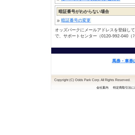
暗証番号がわからない場合
暗証番号の変更
オッズパークにメールアドレスを登録して
で、サポートセンター（0120-992-040（ﾌﾘ
馬券・車券
Copyright (C) Odds Park Corp. All Rights Reserved.
会社案内
特定商取引法に