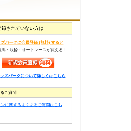
登録されていない方は
ズパークに会員登録 (無料) すると
競馬・競輪・オートレースが買える！
ッズパークについて詳しくはこちら
あるご質問
インに関するよくあるご質問はこち