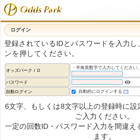
ログイン
登録されているIDとパスワードを入力し
ンを押してください。
・半角英数字で入力してください
オッズパークＩＤ
パスワード
自動的にログインする
[
?
]
自動ログイン
6文字、もしくは8文字以上の登録時に設
ご入力ください。
一定の回数ID・パスワード入力を間違え
ます。