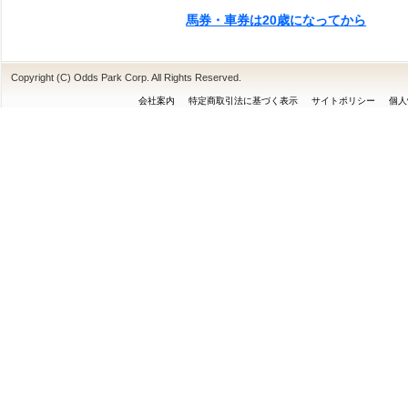
馬券・車券は20歳になってから
Copyright (C) Odds Park Corp. All Rights Reserved.
会社案内
特定商取引法に基づく表示
サイトポリシー
個人