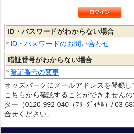
ID・パスワードがわからない場合
ID・パスワードのお問い合わせ
暗証番号がわからない場合
暗証番号の変更
オッズパークにメールアドレスを登録し
こちらから確認することができませんの
ター（0120-992-040（ﾌﾘｰﾀﾞｲﾔﾙ）/ 03-
合せください。