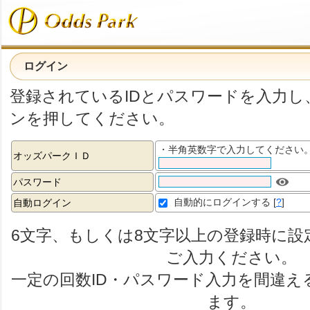
ログイン
登録されているIDとパスワードを入力し
ンを押してください。
・半角英数字で入力してください
オッズパークＩＤ
パスワード
自動的にログインする
[
?
]
自動ログイン
6文字、もしくは8文字以上の登録時に設
ご入力ください。
一定の回数ID・パスワード入力を間違え
ます。