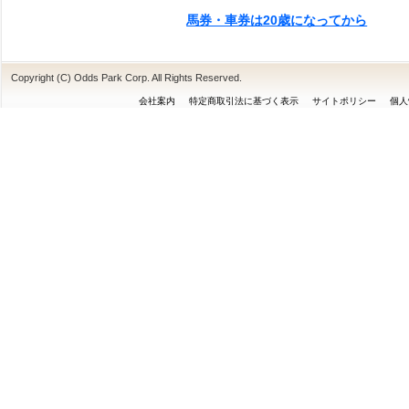
馬券・車券は20歳になってから
Copyright (C) Odds Park Corp. All Rights Reserved.
会社案内
特定商取引法に基づく表示
サイトポリシー
個人