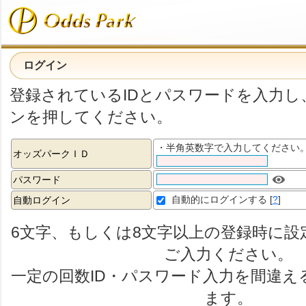
ログイン
登録されているIDとパスワードを入力し
ンを押してください。
・半角英数字で入力してください
オッズパークＩＤ
パスワード
自動的にログインする
[
?
]
自動ログイン
6文字、もしくは8文字以上の登録時に設
ご入力ください。
一定の回数ID・パスワード入力を間違え
ます。