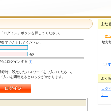
まだ
、「ログイン」ボタンを押してください。
オッ
地方
英数字で入力してください。
的にログインする
[
?
]
オ
登録時に設定したパスワードをご入力ください。
ード入力を間違えるとロックがかかります。
よく
ログ
ら。