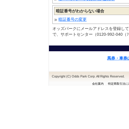
暗証番号がわからない場合
暗証番号の変更
オッズパークにメールアドレスを登録して
で、サポートセンター（0120-992-040（ﾌﾘ
馬券・車券
Copyright (C) Odds Park Corp. All Rights Reserved.
会社案内
特定商取引法に