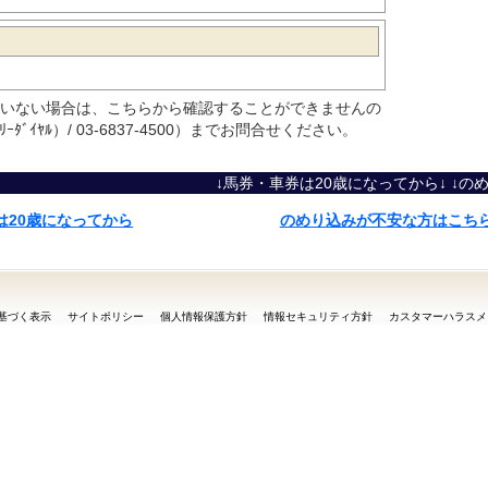
いない場合は、こちらから確認することができませんの
ｰﾀﾞｲﾔﾙ）/ 03-6837-4500）までお問合せください。
↓馬券・車券は20歳になってから↓ ↓の
は20歳になってから
のめり込みが不安な方はこち
基づく表示
サイトポリシー
個人情報保護方針
情報セキュリティ方針
カスタマーハラスメ