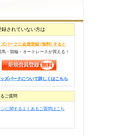
登録されていない方は
ズパークに会員登録 (無料) すると
競馬・競輪・オートレースが買える！
ッズパークについて詳しくはこちら
あるご質問
インに関するよくあるご質問はこち