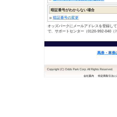
暗証番号がわからない場合
暗証番号の変更
オッズパークにメールアドレスを登録して
で、サポートセンター（0120-992-040（ﾌﾘ
馬券・車券
Copyright (C) Odds Park Corp. All Rights Reserved.
会社案内
特定商取引法に