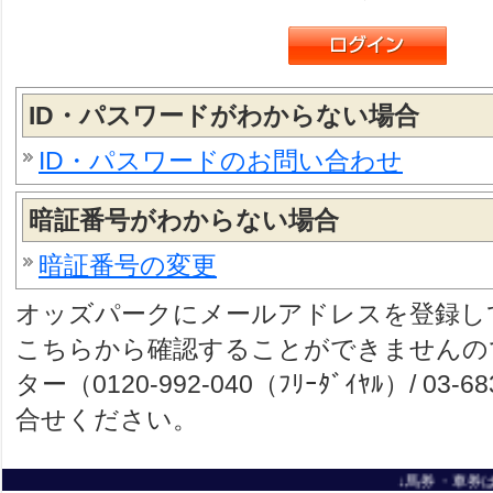
ID・パスワードがわからない場合
ID・パスワードのお問い合わせ
暗証番号がわからない場合
暗証番号の変更
オッズパークにメールアドレスを登録し
こちらから確認することができませんの
ター（0120-992-040（ﾌﾘｰﾀﾞｲﾔﾙ）/ 03-
合せください。
↓馬券・車券は