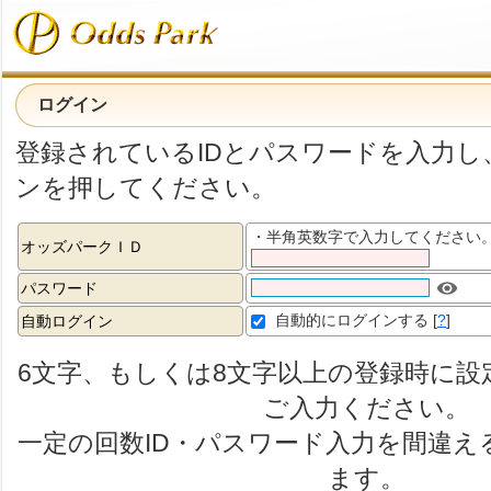
ログイン
登録されているIDとパスワードを入力し
ンを押してください。
・半角英数字で入力してください
オッズパークＩＤ
パスワード
自動的にログインする
[
?
]
自動ログイン
6文字、もしくは8文字以上の登録時に設
ご入力ください。
一定の回数ID・パスワード入力を間違え
ます。