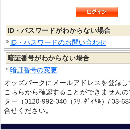
ID・パスワードがわからない場合
ID・パスワードのお問い合わせ
暗証番号がわからない場合
暗証番号の変更
オッズパークにメールアドレスを登録し
こちらから確認することができませんの
ター（0120-992-040（ﾌﾘｰﾀﾞｲﾔﾙ）/ 03-
合せください。