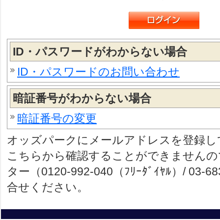
ID・パスワードがわからない場合
ID・パスワードのお問い合わせ
暗証番号がわからない場合
暗証番号の変更
オッズパークにメールアドレスを登録し
こちらから確認することができませんの
ター（0120-992-040（ﾌﾘｰﾀﾞｲﾔﾙ）/ 03-
合せください。