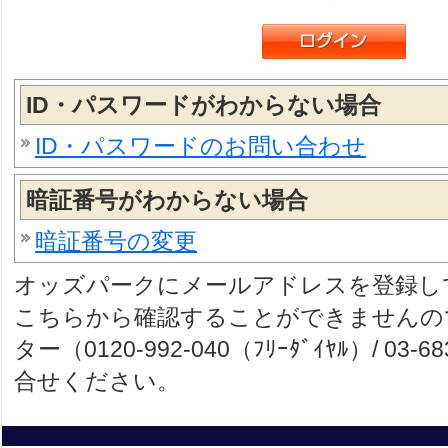
ID・パスワードがわからない場合
ID・パスワードのお問い合わせ
暗証番号がわからない場合
暗証番号の変更
オッズパークにメールアドレスを登録し
こちらから確認することができませんの
ター（0120-992-040（ﾌﾘｰﾀﾞｲﾔﾙ）/ 03-
合せください。