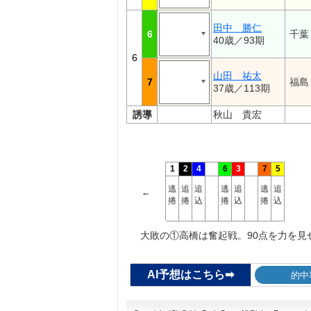
田中 勝仁
6
千葉
40歳／93期
6
山田 祐太
7
福島
37歳／113期
誘導
秋山 貴宏
1
2
4
6
3
7
5
逃
追
追
逃
追
逃
追
←
捲
捲
込
捲
込
捲
込
大敗の①高橋は奮起戦。90点を力を
AI予想はこちら➡
的中