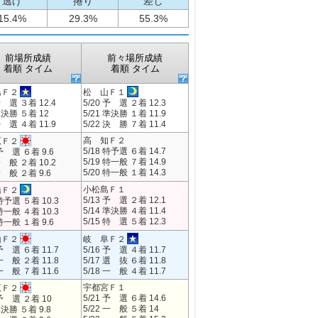
逃げ
捲り
差し
15.4%
29.3%
55.3%
前場所成績
前々場所成績
着順 タイム
着順 タイム
島Ｆ２
松 山Ｆ１
 予 選 ３着 12.4
5/20 予 選 ２着 12.3
 準決勝 ５着 12
5/21 準決勝 １着 11.9
 特 選 ４着 11.9
5/22 決 勝 ７着 11.4
高 知Ｆ２
原Ｆ２
5/18 特予選 ６着 14.7
 予 選 ６着 9.6
5/19 特一般 ７着 14.9
 一 般 ２着 10.2
5/20 特一般 １着 14.3
 一 般 ２着 9.6
小松島Ｆ１
橋Ｆ２
5/13 予 選 ２着 12.1
 特予選 ５着 10.3
5/14 準決勝 ４着 11.4
 特一般 ４着 10.3
5/15 特 選 ５着 12.3
 特一般 １着 9.6
山Ｆ２
岐 阜Ｆ２
 予 選 ６着 11.7
5/16 予 選 ４着 11.7
 一 般 ２着 11.8
5/17 選 抜 ６着 11.8
 一 般 ７着 11.6
5/18 一 般 ４着 11.7
宇都宮Ｆ１
原Ｆ２
5/21 予 選 ６着 14.6
 予 選 ２着 10
5/22 一 般 ５着 14
 準決勝 ５着 9.8