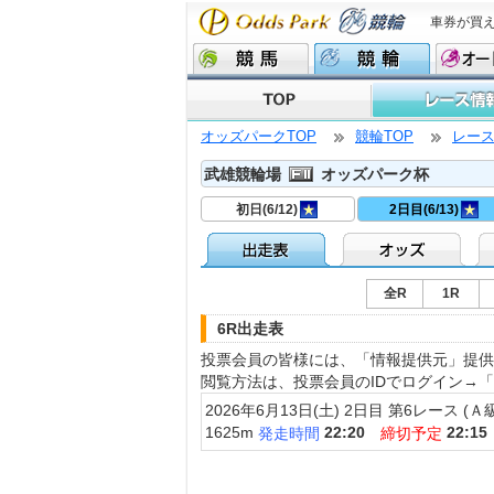
車券が買
オッズパークTOP
競輪TOP
レー
武雄競輪場
オッズパーク杯
初日(6/12)
2日目(6/13)
全R
1R
6R出走表
投票会員の皆様には、「情報提供元」提供
閲覧方法は、投票会員のIDでログイン→
2026年6月13日(土) 2日目 第6レース (
1625m
22:20
22:15
発走時間
締切予定