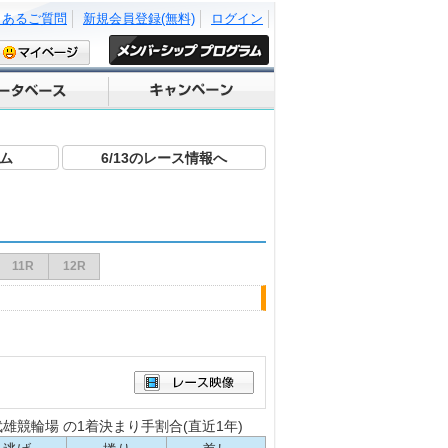
くあるご質問
新規会員登録(無料)
ログイン
ム
6/13のレース情報へ
11R
12R
武雄競輪場 の1着決まり手割合(直近1年)